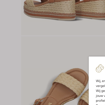
Wij, e
vergel
Wij ge
jouw v
profie