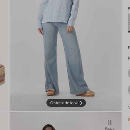
K
K
Ontdek de look
V
S
Pauze