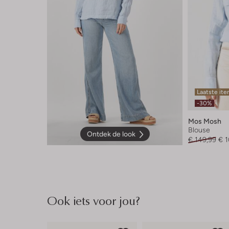
Laatste it
-30%
Mos Mosh
Blouse
Ontdek de look
€ 149,99
€ 
Ook iets voor jou?