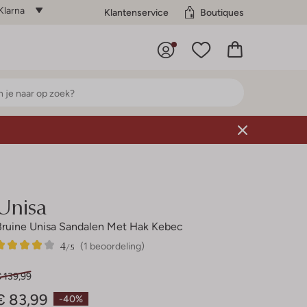
Klarna
Klantenservice
Boutiques
Unisa
Bruine Unisa Sandalen Met Hak Kebec
4
1
4
/5
(1 beoordeling)
Sterren
 139,99
€ 83,99
-40%