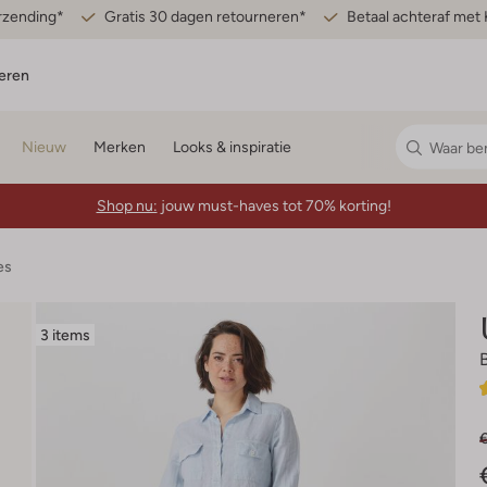
erzending*
Gratis 30 dagen retourneren*
Betaal achteraf met 
eren
Nieuw
Merken
Looks & inspiratie
Shop nu:
jouw must-haves tot 70% korting!
es
3 items
€