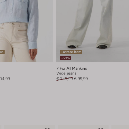
ems
Laatste item
-60%
7 For All Mankind
Wide jeans
104,99
€ 249,99
€ 99,99