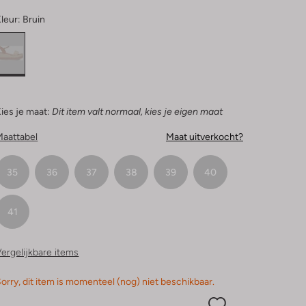
leur:
Bruin
ies je maat:
Dit item valt normaal, kies je eigen maat
Maattabel
Maat uitverkocht?
35
36
37
38
39
40
41
ergelijkbare items
orry, dit item is momenteel (nog) niet beschikbaar.