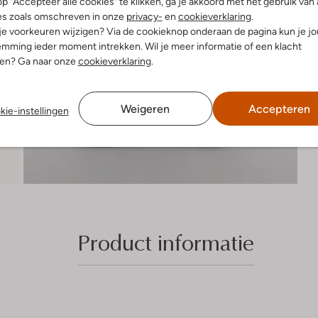
p "Accepteer alle cookies" te klikken, ga je akkoord met het gebruik van 
es zoals omschreven in onze
privacy-
en
cookieverklaring
.
 je voorkeuren wijzigen? Via de cookieknop onderaan de pagina kun je j
mming ieder moment intrekken. Wil je meer informatie of een klacht
nen? Ga naar onze
cookieverklaring
.
Weigeren
Accepteren
kie-instellingen
Product informatie