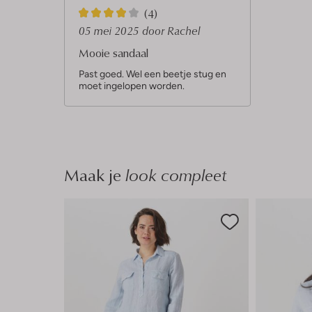
4
(4)
S
05 mei 2025
door Rachel
t
Mooie sandaal
e
Past goed. Wel een beetje stug en
moet ingelopen worden.
r
r
e
n
Maak je
look compleet