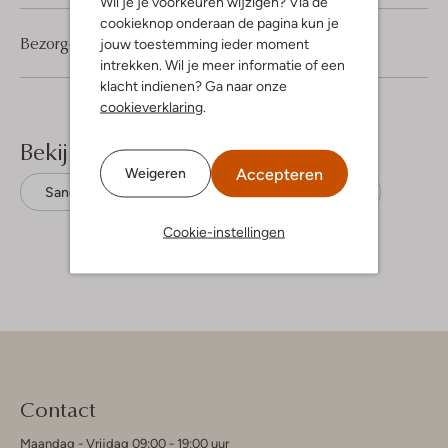
Wil je je voorkeuren wijzigen? Via de
cookieknop onderaan de pagina kun je
Bezorgen & retourneren
jouw toestemming ieder moment
intrekken. Wil je meer informatie of een
klacht indienen? Ga naar onze
cookieverklaring
.
Bekijk meer
Accepteren
Weigeren
Sandalen met hak
Gabor
Suède
Cookie-instellingen
Contact
Maandag - Vrijdag 09:00 - 19:00 uur