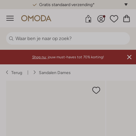
Gratis standaard verzending*
Menu
Shop nu:
jouw must-haves tot 70% korting!
Terug
Sandalen Dames