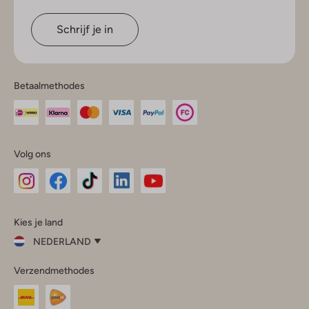
Schrijf je in
Betaalmethodes
Volg ons
Omoda
Omoda
Omoda
Omoda
Omoda
Kies je land
Instagram
Facebook
TikTok
LinkedIn
YouTube
NEDERLAND
Kies
Verzendmethodes
je
Sluit
land
Nederland