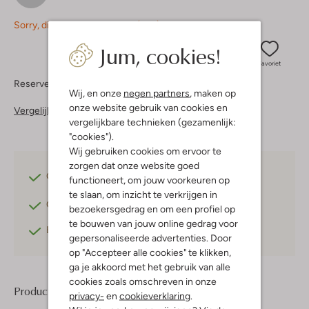
Sorry, dit item is momenteel (nog) niet beschikbaar.
Jum, cookies!
Favoriet
Reserveer direct in een van onze 37 boutiques
Wij, en onze
negen partners
, maken op
onze website gebruik van cookies en
Vergelijkbare items
vergelijkbare technieken (gezamenlijk:
"cookies").
Wij gebruiken cookies om ervoor te
zorgen dat onze website goed
Gratis verzending
vanaf €75,-
functioneert, om jouw voorkeuren op
te slaan, om inzicht te verkrijgen in
Gratis retourneren
binnen 30 dagen*
bezoekersgedrag en om een profiel op
te bouwen van jouw online gedrag voor
Betaal achteraf
met Klarna
gepersonaliseerde advertenties. Door
op "Accepteer alle cookies" te klikken,
ga je akkoord met het gebruik van alle
cookies zoals omschreven in onze
Product informatie
privacy-
en
cookieverklaring
.