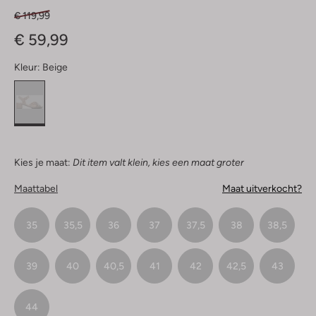
€ 119,99
€ 59,99
Kleur:
Beige
Kies je maat:
Dit item valt klein, kies een maat groter
Maattabel
Maat uitverkocht?
35
35,5
36
37
37,5
38
38,5
39
40
40,5
41
42
42,5
43
44