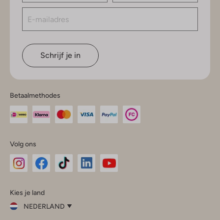
Schrijf je in
Betaalmethodes
Volg ons
Omoda
Omoda
Omoda
Omoda
Omoda
Kies je land
Instagram
Facebook
TikTok
LinkedIn
YouTube
NEDERLAND
Kies