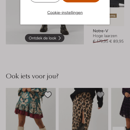
Cookie-instellingen
Laatste items
-50%
Notre-V
Hoge laarzen
Ontdek de look
€ 179,95
€ 89,95
Ook iets voor jou?