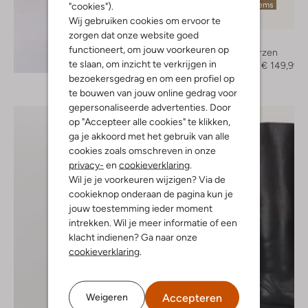
Laatste items
"cookies").
Wij gebruiken cookies om ervoor te
-50%
zorgen dat onze website goed
Toral
functioneert, om jouw voorkeuren op
Hoge laarzen
Ontdek de look
te slaan, om inzicht te verkrijgen in
€ 299,95
€ 149,99
bezoekersgedrag en om een profiel op
te bouwen van jouw online gedrag voor
gepersonaliseerde advertenties. Door
op "Accepteer alle cookies" te klikken,
ga je akkoord met het gebruik van alle
cookies zoals omschreven in onze
privacy-
en
cookieverklaring
.
Wil je je voorkeuren wijzigen? Via de
cookieknop onderaan de pagina kun je
jouw toestemming ieder moment
intrekken. Wil je meer informatie of een
klacht indienen? Ga naar onze
cookieverklaring
.
Accepteren
Weigeren