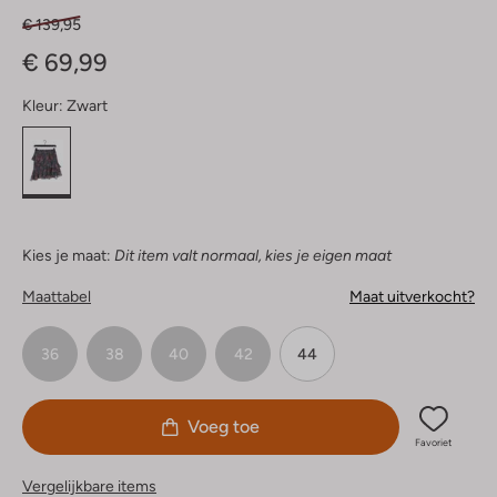
€ 139,95
€ 69,99
Kleur:
Zwart
Kies je maat:
Dit item valt normaal, kies je eigen maat
Maattabel
Maat uitverkocht?
36
38
40
42
44
Voeg toe
Favoriet
Vergelijkbare items