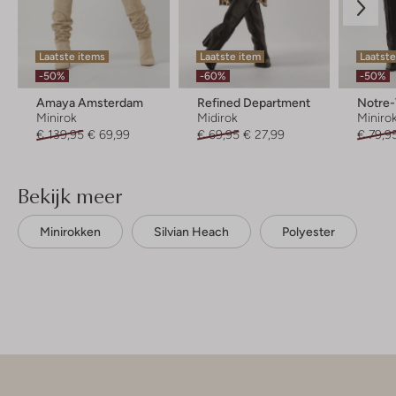
Laatste items
Laatste item
Laatst
-50%
-60%
-50%
Amaya Amsterdam
Refined Department
Notre
Minirok
Midirok
Miniro
€ 139,95
€ 69,99
€ 69,95
€ 27,99
€ 79,9
Bekijk meer
Minirokken
Silvian Heach
Polyester