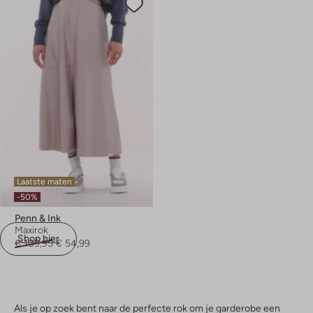
Laatste maten
-50%
Penn & Ink
Maxirok
Shop hier
€ 109,95
€ 54,99
Als je op zoek bent naar de perfecte rok om je garderobe een