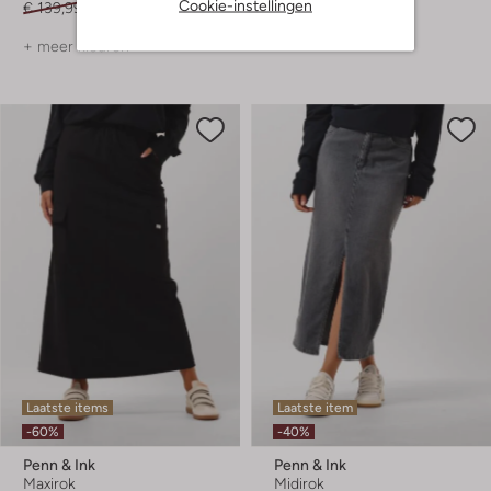
Cookie-instellingen
€ 139,99
€ 55,99
+ meer kleuren
Laatste items
Laatste item
-60%
-40%
Penn & Ink
Penn & Ink
Maxirok
Midirok