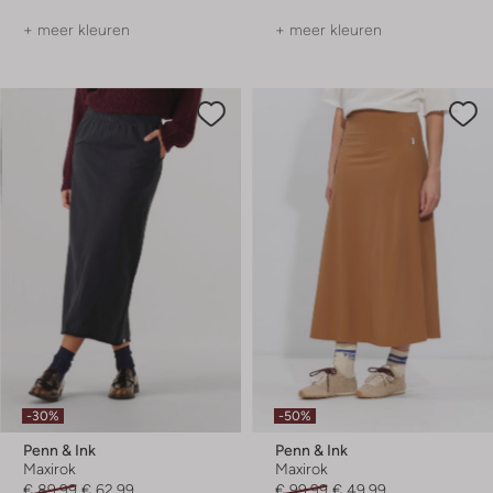
+ meer kleuren
+ meer kleuren
-30%
-50%
Penn & Ink
Penn & Ink
Maxirok
Maxirok
€ 89,99
€ 62,99
€ 99,99
€ 49,99