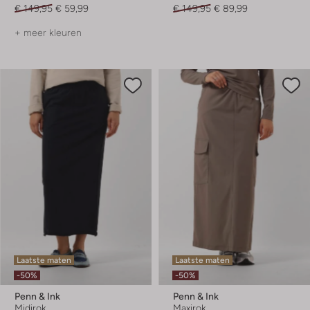
€ 149,95
€ 59,99
€ 149,95
€ 89,99
+ meer kleuren
Laatste maten
Laatste maten
-50%
-50%
Penn & Ink
Penn & Ink
Midirok
Maxirok