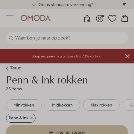
Gratis standaard verzending*
Menu
Shop nu:
jouw must-haves tot 70% korting!
Terug
Penn & Ink rokken
25 items
Minirokken
Midirokken
Maxirokken
A-
Penn & Ink
Filter en sorteer