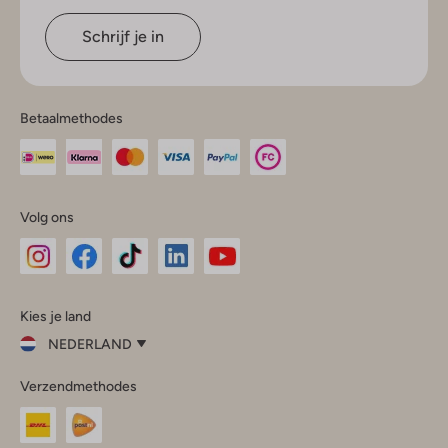
Schrijf je in
Betaalmethodes
Volg ons
Omoda
Omoda
Omoda
Omoda
Omoda
Kies je land
Instagram
Facebook
TikTok
LinkedIn
YouTube
NEDERLAND
Kies
Verzendmethodes
je
Sluit
land
Nederland