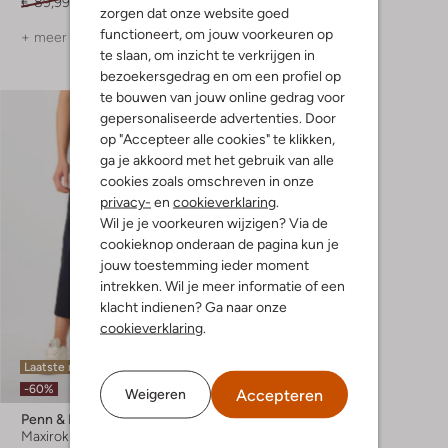
€ 89,99
€ 44,99
€ 89,99
€ 44,99
zorgen dat onze website goed
functioneert, om jouw voorkeuren op
+ meer kleuren
+ meer kleuren
te slaan, om inzicht te verkrijgen in
bezoekersgedrag en om een profiel op
te bouwen van jouw online gedrag voor
gepersonaliseerde advertenties. Door
op "Accepteer alle cookies" te klikken,
ga je akkoord met het gebruik van alle
cookies zoals omschreven in onze
privacy-
en
cookieverklaring
.
Wil je je voorkeuren wijzigen? Via de
cookieknop onderaan de pagina kun je
jouw toestemming ieder moment
Shop hier
intrekken. Wil je meer informatie of een
klacht indienen? Ga naar onze
cookieverklaring
.
Laatste maten
-60%
Accepteren
Weigeren
Penn & Ink
Maxirok