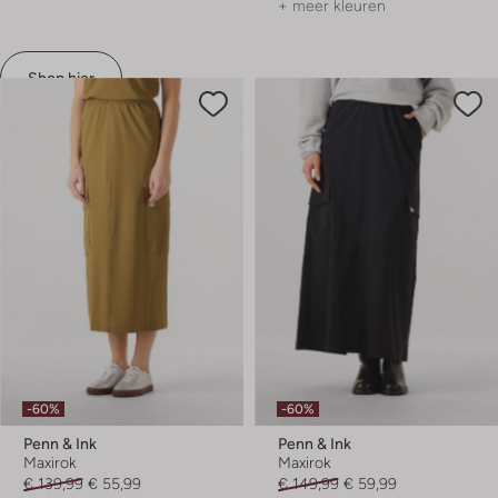
+ meer kleuren
Shop hier
-60%
-60%
Penn & Ink
Penn & Ink
Maxirok
Maxirok
€ 139,99
€ 55,99
€ 149,99
€ 59,99