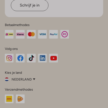
Schrijf je in
Betaalmethodes
Volg ons
Omoda
Omoda
Omoda
Omoda
Omoda
Kies je land
Instagram
Facebook
TikTok
LinkedIn
YouTube
NEDERLAND
Kies
Verzendmethodes
je
Sluit
land
Nederland