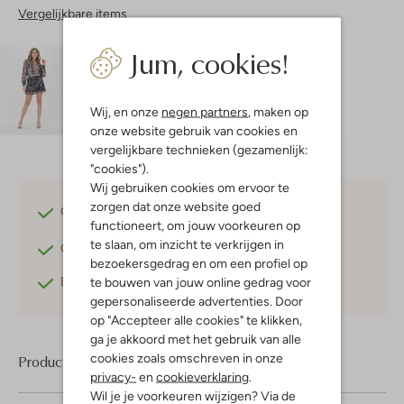
Vergelijkbare items
Jum, cookies!
Maatadvies
Danielle is 1 meter 74 lang en draagt maat S.
Wij, en onze
negen partners
, maken op
onze website gebruik van cookies en
vergelijkbare technieken (gezamenlijk:
"cookies").
Wij gebruiken cookies om ervoor te
zorgen dat onze website goed
Gratis verzending
vanaf €75,-
functioneert, om jouw voorkeuren op
te slaan, om inzicht te verkrijgen in
Gratis retourneren
binnen 30 dagen*
bezoekersgedrag en om een profiel op
Betaal achteraf
met Klarna
te bouwen van jouw online gedrag voor
gepersonaliseerde advertenties. Door
op "Accepteer alle cookies" te klikken,
ga je akkoord met het gebruik van alle
cookies zoals omschreven in onze
Product informatie
privacy-
en
cookieverklaring
.
Wil je je voorkeuren wijzigen? Via de