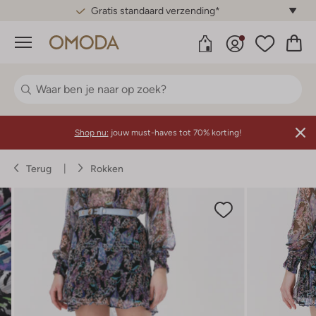
Gratis standaard verzending*
Menu
Shop nu:
jouw must-haves tot 70% korting!
Terug
Rokken