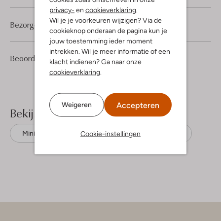
privacy-
en
cookieverklaring
.
Wil je je voorkeuren wijzigen? Via de
Bezorgen & retourneren
cookieknop onderaan de pagina kun je
jouw toestemming ieder moment
intrekken. Wil je meer informatie of een
1
4
Beoordelingen
(1)
4
/5
klacht indienen? Ga naar onze
Sterren
cookieverklaring
.
Accepteren
Weigeren
Bekijk meer
Cookie-instellingen
Minirokken
Silvian Heach
Katoen