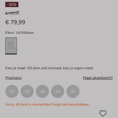
Sterren
-50%
€ 159,95
€ 79,99
Kleur:
Lichtblauw
Kies je maat:
Dit item valt normaal, kies je eigen maat
Maattabel
Maat uitverkocht?
34
36
38
40
42
Sorry, dit item is momenteel (nog) niet beschikbaar.