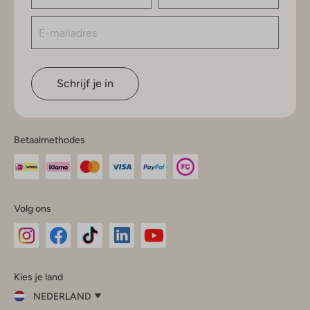
Schrijf je in
Betaalmethodes
Volg ons
Omoda
Omoda
Omoda
Omoda
Omoda
Kies je land
Instagram
Facebook
TikTok
LinkedIn
YouTube
NEDERLAND