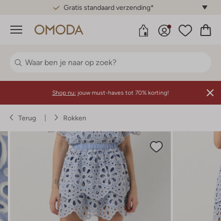
Gratis standaard verzending*
Menu
Shop nu:
jouw must-haves tot 70% korting!
Terug
Rokken