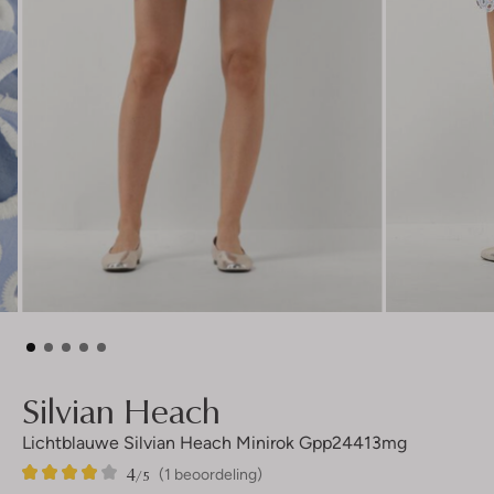
Silvian Heach
Lichtblauwe Silvian Heach Minirok Gpp24413mg
4
1
4
/5
(1 beoordeling)