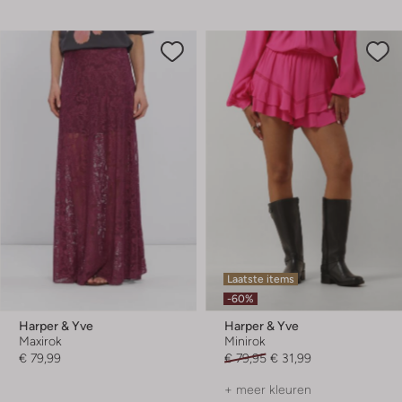
Laatste items
-60%
Harper & Yve
Harper & Yve
Maxirok
Minirok
€ 79,99
€ 79,95
€ 31,99
+ meer kleuren