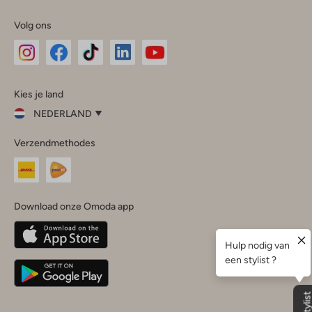
Volg ons
Omoda
Omoda
Omoda
Omoda
Omoda
Kies je land
Instagram
Facebook
TikTok
LinkedIn
YouTube
NEDERLAND
Kies
Verzendmethodes
je
Sluit
land
Nederland
België
(Nederlands)
Download onze Omoda app
Belgique
(Français)
Deutschland