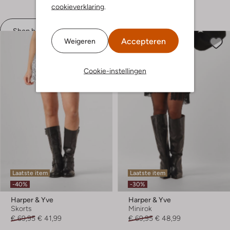
cookieverklaring
.
Shop hier
Accepteren
Weigeren
Cookie-instellingen
Laatste item
Laatste item
-40%
-30%
Harper & Yve
Harper & Yve
Skorts
Minirok
€ 69,95
€ 41,99
€ 69,95
€ 48,99