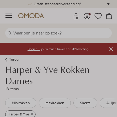
Gratis standaard verzending*
Menu
Shop nu:
jouw must-haves tot 70% korting!
Terug
Harper & Yve
Rokken
Dames
13 items
Minirokken
Maxirokken
Skorts
A-lijn
Harper & Yve