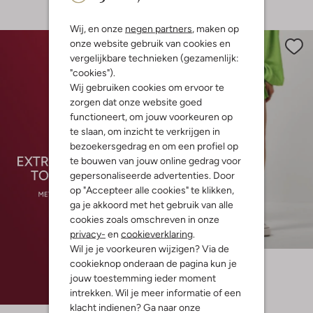
Wij, en onze
negen partners
, maken op
onze website gebruik van cookies en
vergelijkbare technieken (gezamenlijk:
"cookies").
Wij gebruiken cookies om ervoor te
zorgen dat onze website goed
functioneert, om jouw voorkeuren op
te slaan, om inzicht te verkrijgen in
bezoekersgedrag en om een profiel op
te bouwen van jouw online gedrag voor
gepersonaliseerde advertenties. Door
op "Accepteer alle cookies" te klikken,
ga je akkoord met het gebruik van alle
cookies zoals omschreven in onze
Laatste maten
privacy-
en
cookieverklaring
.
-60%
Wil je je voorkeuren wijzigen? Via de
Harper & Yve
cookieknop onderaan de pagina kun je
Minirok
jouw toestemming ieder moment
€ 79,95
€ 31,99
intrekken. Wil je meer informatie of een
klacht indienen? Ga naar onze
+ meer kleuren