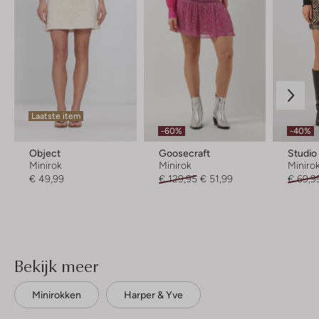
Laatste item
-60%
-40%
Object
Goosecraft
Studi
Minirok
Minirok
Miniro
€ 49,99
€ 129,95
€ 51,99
€ 69,9
Bekijk meer
Minirokken
Harper & Yve