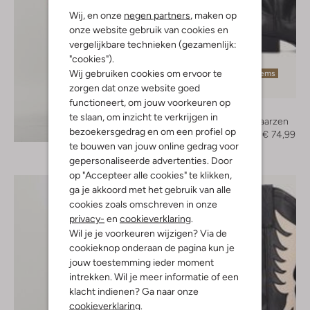
Wij, en onze
negen partners
, maken op
onze website gebruik van cookies en
vergelijkbare technieken (gezamenlijk:
"cookies").
Wij gebruiken cookies om ervoor te
Laatste items
zorgen dat onze website goed
-50%
functioneert, om jouw voorkeuren op
Omoda
te slaan, om inzicht te verkrijgen in
Cowboylaarzen
Ontdek de look
bezoekersgedrag en om een profiel op
€ 149,95
€ 74,99
te bouwen van jouw online gedrag voor
gepersonaliseerde advertenties. Door
op "Accepteer alle cookies" te klikken,
ga je akkoord met het gebruik van alle
cookies zoals omschreven in onze
privacy-
en
cookieverklaring
.
Wil je je voorkeuren wijzigen? Via de
cookieknop onderaan de pagina kun je
jouw toestemming ieder moment
intrekken. Wil je meer informatie of een
klacht indienen? Ga naar onze
cookieverklaring
.