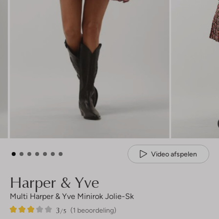
Video afspelen
Harper & Yve
Multi Harper & Yve Minirok Jolie-Sk
3
1
3
/5
(1 beoordeling)