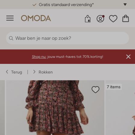
Gratis standaard verzending*
Menu
Shop nu:
jouw must-haves tot 70% korting!
Terug
Rokken
7 items