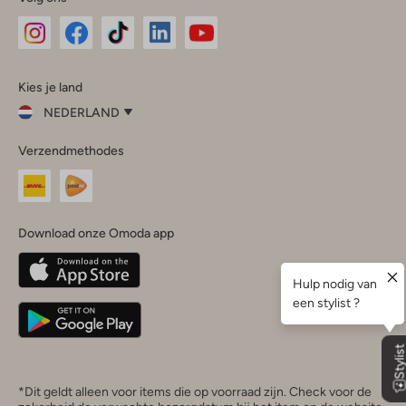
Omoda
Omoda
Omoda
Omoda
Omoda
Kies je land
Instagram
Facebook
TikTok
LinkedIn
YouTube
NEDERLAND
Kies
Verzendmethodes
je
Sluit
land
Nederland
België
(Nederlands)
Download onze Omoda app
Belgique
(Français)
Deutschland
*Dit geldt alleen voor items die op voorraad zijn. Check voor de