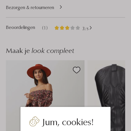
Bezorgen & retourneren
1
3
Beoordelingen
(1)
3
/5
Sterren
Maak je
look compleet
Jum, cookies!