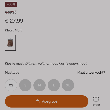
Sterren
-60%
€ 69,95
€ 27,99
Kleur:
Multi
Kies je maat:
Dit item valt normaal, kies je eigen maat
Maattabel
Maat uitverkocht?
XS
S
M
L
XL
Voeg toe
Favoriet