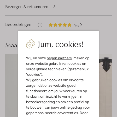
Bezorgen & retourneren
1
5
Beoordelingen
(1)
5
/5
Sterren
Jum, cookies!
Maak je
look compleet
Wij, en onze
negen partners
, maken op
onze website gebruik van cookies en
vergelijkbare technieken (gezamenlijk:
"cookies").
Wij gebruiken cookies om ervoor te
zorgen dat onze website goed
functioneert, om jouw voorkeuren op
te slaan, om inzicht te verkrijgen in
bezoekersgedrag en om een profiel op
te bouwen van jouw online gedrag voor
gepersonaliseerde advertenties. Door