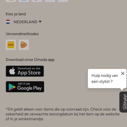
Omoda
Omoda
Omoda
Omoda
Omoda
Kies je land
Instagram
Facebook
TikTok
LinkedIn
YouTube
NEDERLAND
Kies
Verzendmethodes
je
Sluit
land
Nederland
België
(Nederlands)
Download onze Omoda app
Belgique
(Français)
Deutschland
*Dit geldt alleen voor items die op voorraad zijn. Check voor de
zekerheid de verwachte bezorgdatum bij het item op de website
of in je winkelmandje.