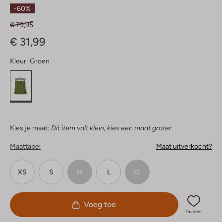
Sterren
-60%
€ 79,95
€ 31,99
Kleur:
Groen
Kies je maat:
Dit item valt klein, kies een maat groter
Maattabel
Maat uitverkocht?
XS
S
M
L
XL
Voeg toe
Favoriet