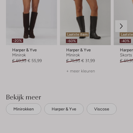
Laatste item
Laatste
-20%
-60%
-40%
Harper & Yve
Harper & Yve
Harper
Minirok
Minirok
Skorts
€ 69,99
€ 55,99
€ 79,95
€ 31,99
€ 69,9
+ meer kleuren
Bekijk meer
Minirokken
Harper & Yve
Viscose