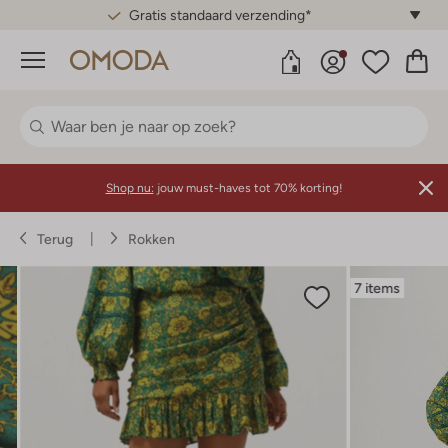
Gratis standaard verzending*
Menu
Shop nu:
jouw must-haves tot 70% korting!
Terug
Rokken
7 items