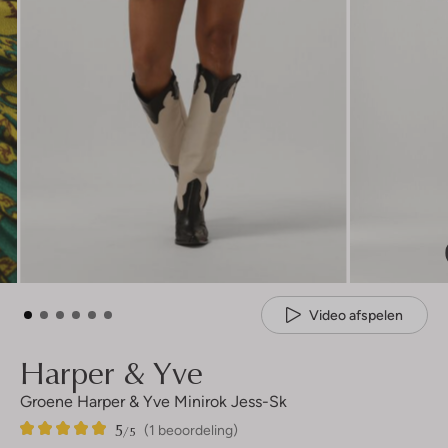
Video afspelen
Harper & Yve
Groene Harper & Yve Minirok Jess-Sk
5
1
5
/5
(1 beoordeling)