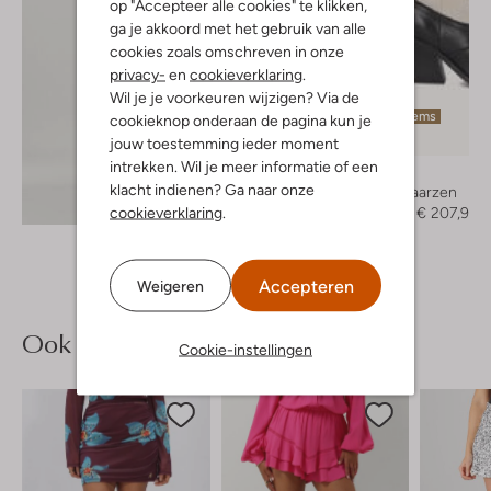
op "Accepteer alle cookies" te klikken,
ga je akkoord met het gebruik van alle
cookies zoals omschreven in onze
privacy-
en
cookieverklaring
.
Wil je je voorkeuren wijzigen? Via de
Laatste items
cookieknop onderaan de pagina kun je
-20%
jouw toestemming ieder moment
intrekken. Wil je meer informatie of een
Bronx
klacht indienen? Ga naar onze
Cowboylaarzen
Ontdek de look
cookieverklaring
.
€ 259,95
€ 207,95
Accepteren
Weigeren
Ook iets voor jou?
Cookie-instellingen