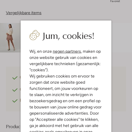
Favoriet
Vergelijkbare items
Maatadvies
Jum, cookies!
Lexi is 1 meter 75 lang en draagt maat S.
Wij, en onze
negen partners
, maken op
onze website gebruik van cookies en
vergelijkbare technieken (gezamenlijk:
"cookies").
Wij gebruiken cookies om ervoor te
Gratis verzending
vanaf €75,-
zorgen dat onze website goed
functioneert, om jouw voorkeuren op
Gratis retourneren
binnen 30 dagen*
te slaan, om inzicht te verkrijgen in
Betaal achteraf
met Klarna
bezoekersgedrag en om een profiel op
te bouwen van jouw online gedrag voor
gepersonaliseerde advertenties. Door
op "Accepteer alle cookies" te klikken,
ga je akkoord met het gebruik van alle
Product informatie
cookies zoals omschreven in onze