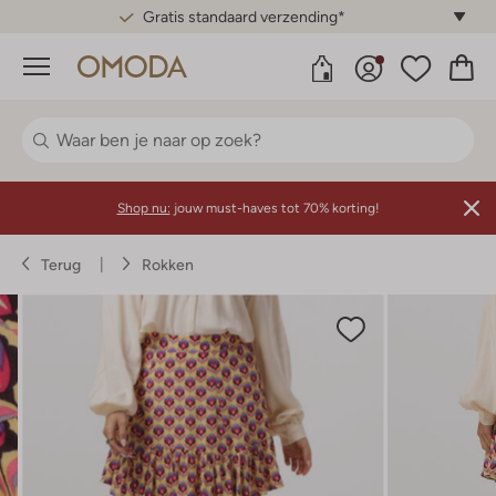
Gratis standaard verzending*
Menu
Shop nu:
jouw must-haves tot 70% korting!
Terug
Rokken