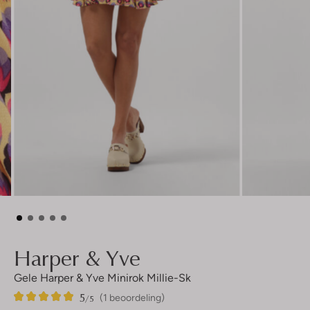
Harper & Yve
Gele Harper & Yve Minirok Millie-Sk
5
1
5
/5
(1 beoordeling)