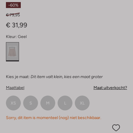
Sterren
-60%
€ 79,95
€ 31,99
Kleur:
Geel
Kies je maat:
Dit item valt klein, kies een maat groter
Maattabel
Maat uitverkocht?
XS
S
M
L
XL
Sorry, dit item is momenteel (nog) niet beschikbaar.