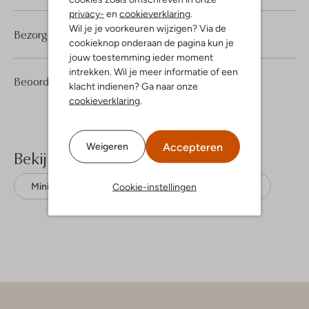
privacy-
en
cookieverklaring
.
Wil je je voorkeuren wijzigen? Via de
Bezorgen & retourneren
cookieknop onderaan de pagina kun je
jouw toestemming ieder moment
intrekken. Wil je meer informatie of een
1
5
Beoordelingen
(1)
5
/5
klacht indienen? Ga naar onze
Sterren
cookieverklaring
.
Accepteren
Weigeren
Bekijk meer
Cookie-instellingen
Minirokken
Harper & Yve
Viscose