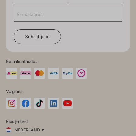
Schrijf je in
Betaalmethodes
Volg ons
Omoda
Omoda
Omoda
Omoda
Omoda
Kies je land
Instagram
Facebook
TikTok
LinkedIn
YouTube
NEDERLAND