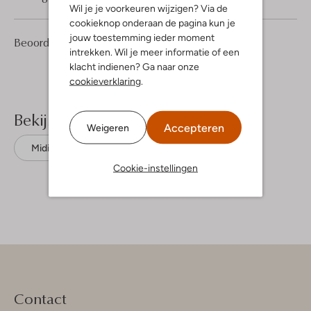
Wil je je voorkeuren wijzigen? Via de
cookieknop onderaan de pagina kun je
jouw toestemming ieder moment
1
5
Beoordelingen
(1)
5
/5
intrekken. Wil je meer informatie of een
Sterren
klacht indienen? Ga naar onze
cookieverklaring
.
Bekijk meer
Accepteren
Weigeren
Midirokken
Neo Noir
Polyester
Cookie-instellingen
Contact