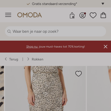
Gratis standaard verzending*
Menu
Shop nu:
jouw must-haves tot 70% korting!
Terug
Rokken