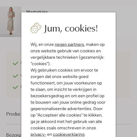
Maatadvies
Sara is 1 meter 78 lang en draagt maat 36.
Jum, cookies!
Wij, en onze
negen partners
, maken op
onze website gebruik van cookies en
vergelijkbare technieken (gezamenlijk:
Gratis verzending
vanaf €75,-
"cookies").
Wij gebruiken cookies om ervoor te
Gratis retourneren
binnen 30 dagen*
zorgen dat onze website goed
functioneert, om jouw voorkeuren op
Betaal achteraf
met Klarna
te slaan, om inzicht te verkrijgen in
bezoekersgedrag en om een profiel op
te bouwen van jouw online gedrag voor
gepersonaliseerde advertenties. Door
Product informatie
op "Accepteer alle cookies" te klikken,
ga je akkoord met het gebruik van alle
cookies zoals omschreven in onze
Bezorgen & retourneren
privacy-
en
cookieverklaring
.