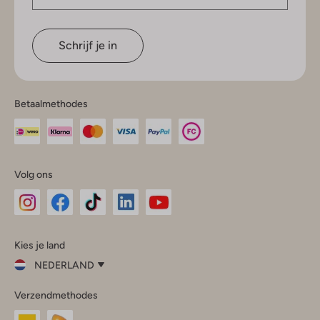
Schrijf je in
Betaalmethodes
Volg ons
Omoda
Omoda
Omoda
Omoda
Omoda
Kies je land
Instagram
Facebook
TikTok
LinkedIn
YouTube
NEDERLAND
Kies
Verzendmethodes
je
Sluit
land