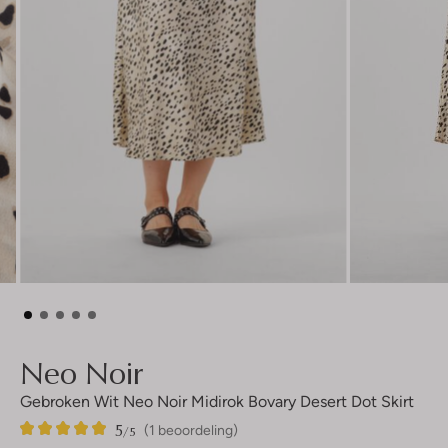
Neo Noir
Gebroken Wit Neo Noir Midirok Bovary Desert Dot Skirt
5
1
5
/5
(1 beoordeling)