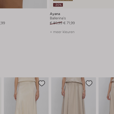
-20%
Ayana
Ballerina's
7,99
€ 89,99
€ 71,99
+ meer kleuren