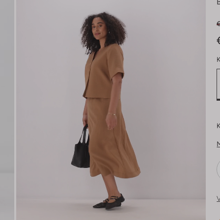
K
K
V