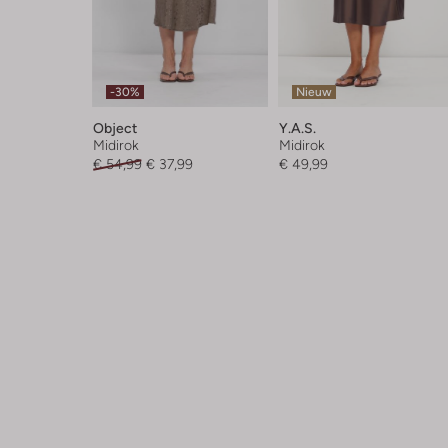
-30%
Nieuw
Object
Y.a.s.
Midirok
Midirok
€ 54,99
€ 37,99
€ 49,99