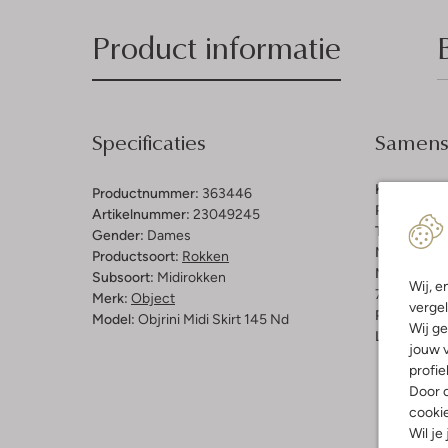
Product informatie
Specificaties
Samenst
Kleur:
Came
Productnummer:
363446
Patroon:
Ef
Artikelnummer:
23049245
Trends:
Co-
Gender:
Dames
Materiaal:
V
Productsoort:
Rokken
Materiaalp
Subsoort:
Midirokken
Wij, e
75 % Viskos
Merk:
Object
vergel
Pasvorm:
Re
Model:
Objrini Midi Skirt 145 Nd
Wij ge
Lengte:
Hal
jouw v
profie
Door o
cooki
Wil je