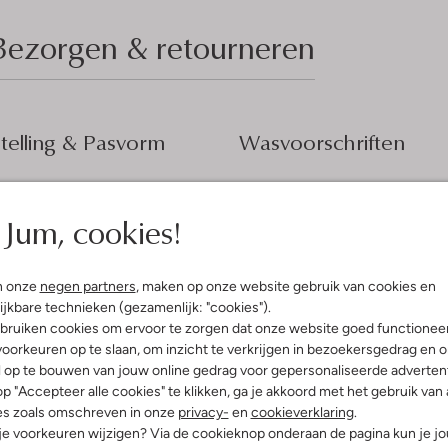
Bezorgen & retourneren
elling & Pasvorm
Wasvoorschriften
l
Normaal wassen op 30 °C
fen
Jum, cookies!
Strijken op maximaal 110 °C
Ord Sets
iscose
Kan niet in de droogtromme
ercentages:
Gewone chemische reinigi
n onze
negen partners
, maken op onze website gebruik van cookies en
e, 25 % Nailon
ijkbare technieken (gezamenlijk: "cookies").
Niet bleken
gular Fit
bruiken cookies om ervoor te zorgen dat onze website goed functionee
f Lang
oorkeuren op te slaan, om inzicht te verkrijgen in bezoekersgedrag en 
l op te bouwen van jouw online gedrag voor gepersonaliseerde advertent
p "Accepteer alle cookies" te klikken, ga je akkoord met het gebruik van 
es zoals omschreven in onze
privacy-
en
cookieverklaring
.
 je voorkeuren wijzigen? Via de cookieknop onderaan de pagina kun je j