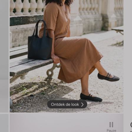
Ontdek de look
Pauze