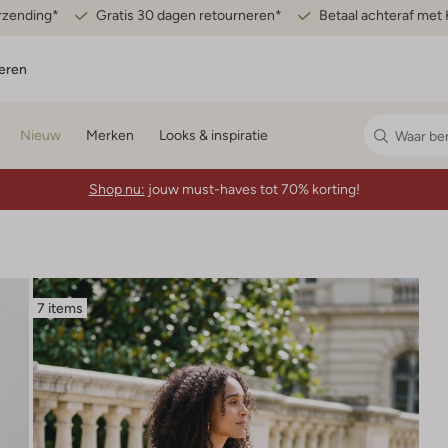
erzending*
Gratis 30 dagen retourneren*
Betaal achteraf met 
eren
Nieuw
Merken
Looks & inspiratie
Shop nu:
jouw must-haves tot 70% korting!
7 items