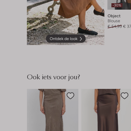
-30%
Object
Blouse
€ 54,99
€ 3
Ontdek de look
Ook iets voor jou?