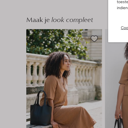
toeste
indie
Maak je
look compleet
Coo