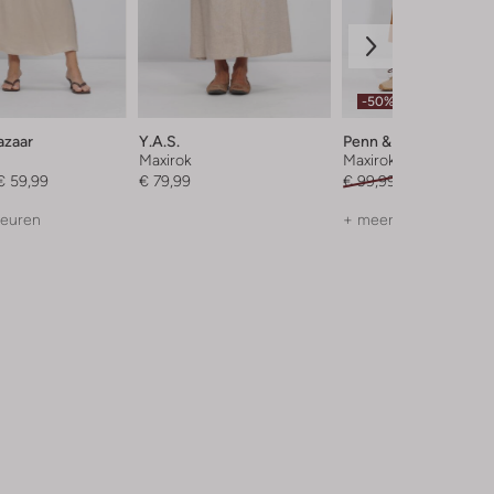
-50%
azaar
Y.a.s.
Penn & Ink
Maxirok
Maxirok
€ 59,99
€ 79,99
€ 99,99
€ 49,99
leuren
+ meer kleuren