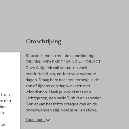
Omschrijving
Stap de zomer in met de camelkleurige
OBJRINI MIDI SKIRT 145 ND van OBJECT.
Deze A-lijn rok valt soepel en voelt
l
comfortabel aan, perfect voor warmere
dagen. Draag hem naar een terrasje in de
ng
zon of tijdens een dag winkelen met
vriendinnen. Maak je look af met een
rt, om
luchtige top, een basic T-shirt en sandalen.
om een
Geniet van het lichte draaggevoel en de
ies.
ongedwongen stijl. Voel je vrij en stijlvol,
alle
elke dag weer.
Toon meer
ouw