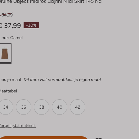
Bruine Object Midirok Objrini Midi Skirt 145 Nd
€ 54,99
€ 37,99
-30%
leur:
Camel
ies je maat:
Dit item valt normaal, kies je eigen maat
Maattabel
34
36
38
40
42
ergelijkbare items