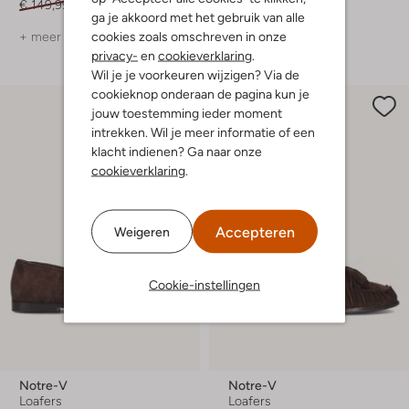
€ 149,99
€ 74,99
€ 169,99
ga je akkoord met het gebruik van alle
cookies zoals omschreven in onze
+ meer kleuren
+ meer kleuren
privacy-
en
cookieverklaring
.
Wil je je voorkeuren wijzigen? Via de
cookieknop onderaan de pagina kun je
jouw toestemming ieder moment
intrekken. Wil je meer informatie of een
klacht indienen? Ga naar onze
cookieverklaring
.
Accepteren
Weigeren
Cookie-instellingen
Notre-V
Notre-V
Loafers
Loafers