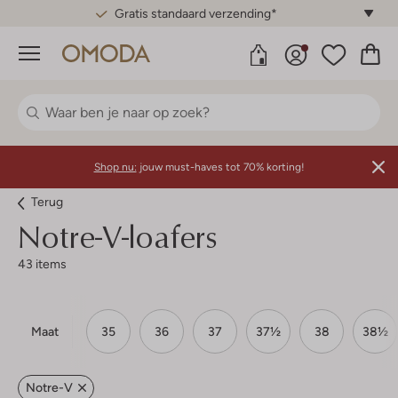
Gratis standaard verzending*
Menu
Shop nu:
jouw must-haves tot 70% korting!
Terug
Notre-V-loafers
43 items
Maat
35
36
37
37½
38
38½
Notre-V