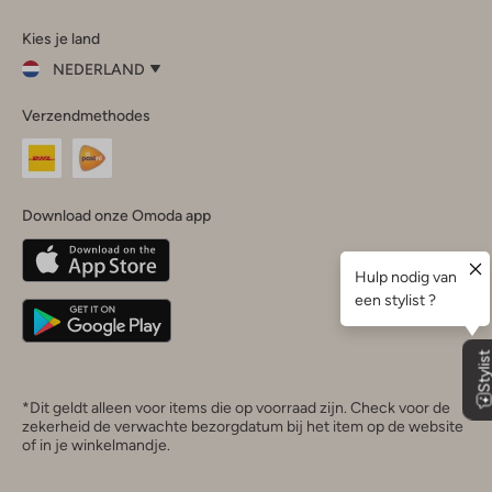
Omoda
Omoda
Omoda
Omoda
Omoda
Kies je land
Instagram
Facebook
TikTok
LinkedIn
YouTube
NEDERLAND
Kies
Verzendmethodes
je
Sluit
land
Nederland
België
(Nederlands)
Download onze Omoda app
Belgique
(Français)
Deutschland
*Dit geldt alleen voor items die op voorraad zijn. Check voor de
zekerheid de verwachte bezorgdatum bij het item op de website
of in je winkelmandje.