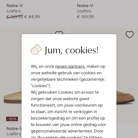
Notre-V
Notre-V
Loafers
Loafers
€ 169,99
€ 84,99
€ 169,99
Jum, cookies!
Wij, en onze
negen partners
, maken op
onze website gebruik van cookies en
vergelijkbare technieken (gezamenlijk:
"cookies").
Wij gebruiken cookies om ervoor te
zorgen dat onze website goed
functioneert, om jouw voorkeuren op
te slaan, om inzicht te verkrijgen in
bezoekersgedrag en om een profiel op
-50%
te bouwen van jouw online gedrag voor
Notre-V
Notre-V
gepersonaliseerde advertenties. Door
Loafers
Loafers
op "Accepteer alle cookies" te klikken,