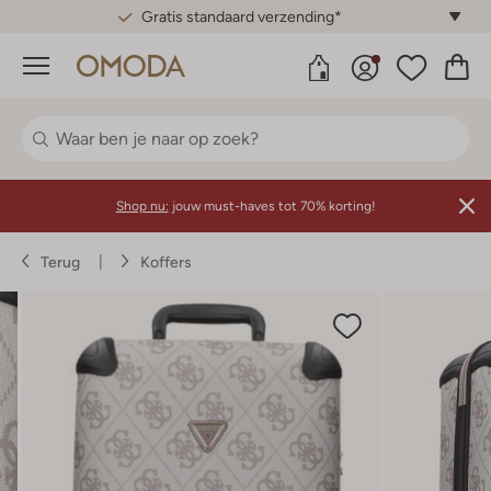
Gratis standaard verzending*
Menu
Shop nu:
jouw must-haves tot 70% korting!
Terug
Koffers