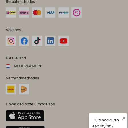
Betaalmethodes
Volg ons
Omoda
Omoda
Omoda
Omoda
Omoda
Kies je land
Instagram
Facebook
TikTok
LinkedIn
YouTube
NEDERLAND
Kies
Verzendmethodes
je
Sluit
land
Nederland
België
(Nederlands)
Download onze Omoda app
Belgique
(Français)
Deutschland