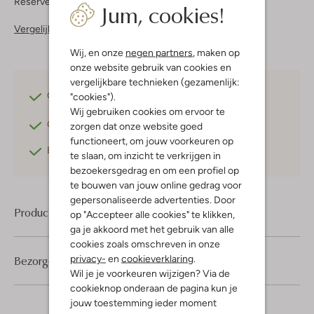
Reserveer direct in een van onze 37 boutiques
Jum, cookies!
Vergelijkbare items
Wij, en onze
negen partners
, maken op
onze website gebruik van cookies en
vergelijkbare technieken (gezamenlijk:
Gratis verzending
vanaf €75,-
"cookies").
Wij gebruiken cookies om ervoor te
Gratis retourneren
binnen 30 dagen*
zorgen dat onze website goed
functioneert, om jouw voorkeuren op
Betaal achteraf
met Klarna
te slaan, om inzicht te verkrijgen in
bezoekersgedrag en om een profiel op
te bouwen van jouw online gedrag voor
gepersonaliseerde advertenties. Door
Product informatie
op "Accepteer alle cookies" te klikken,
ga je akkoord met het gebruik van alle
cookies zoals omschreven in onze
privacy-
en
cookieverklaring
.
Bezorgen & retourneren
Wil je je voorkeuren wijzigen? Via de
cookieknop onderaan de pagina kun je
jouw toestemming ieder moment