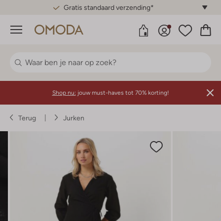
Gratis standaard verzending*
Menu
Shop nu:
jouw must-haves tot 70% korting!
Terug
Jurken