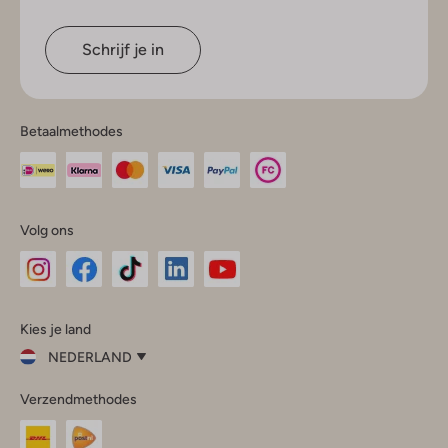
Schrijf je in
Betaalmethodes
Volg ons
Omoda
Omoda
Omoda
Omoda
Omoda
Kies je land
Instagram
Facebook
TikTok
LinkedIn
YouTube
NEDERLAND
Kies
Verzendmethodes
je
Sluit
land
Nederland