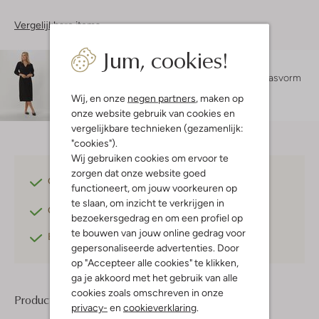
Vergelijkbare items
Jum, cookies!
Maatadvies
Amy is 1 meter 78 lang en draagt maat s.
De pasvorm
is
regular fit
.
Wij, en onze
negen partners
, maken op
onze website gebruik van cookies en
vergelijkbare technieken (gezamenlijk:
"cookies").
Wij gebruiken cookies om ervoor te
zorgen dat onze website goed
Gratis verzending
vanaf €75,-
functioneert, om jouw voorkeuren op
te slaan, om inzicht te verkrijgen in
Gratis retourneren
binnen 30 dagen*
bezoekersgedrag en om een profiel op
te bouwen van jouw online gedrag voor
Betaal achteraf
met Klarna
gepersonaliseerde advertenties. Door
op "Accepteer alle cookies" te klikken,
ga je akkoord met het gebruik van alle
cookies zoals omschreven in onze
Product informatie
privacy-
en
cookieverklaring
.