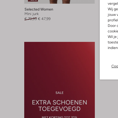
-30%
vergel
Wij ge
Selected Women
Moscow
Mini jurk
Mini jurk
jouw v
€ 79,99
€ 47,99
€ 149,99
profie
Door o
cooki
Wil je
toeste
indie
Coo