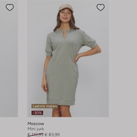
Laatste maten
-30%
Moscow
Mini jurk
€ 119,99
€ 83,99