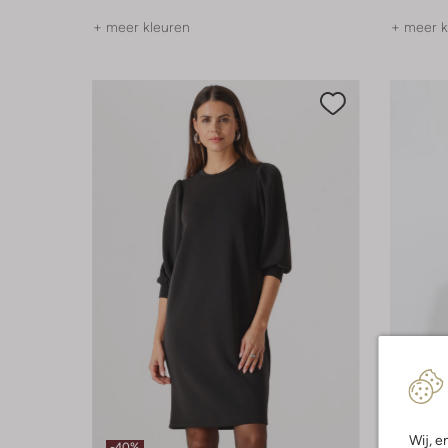
+ meer kleuren
+ meer k
Laatst
Wij, e
-40%