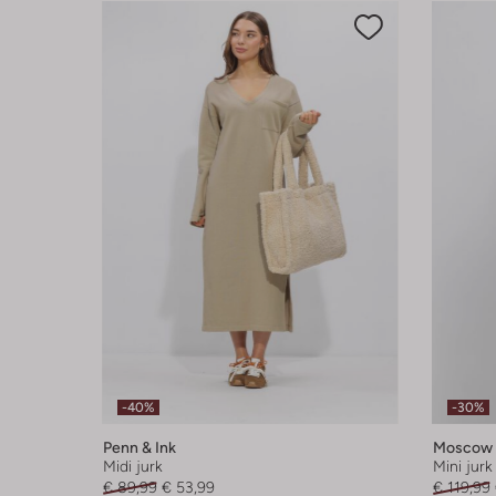
-40%
-30%
Penn & Ink
Moscow
Midi jurk
Mini jurk
€ 89,99
€ 53,99
€ 119,99