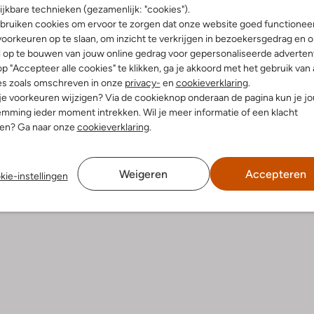
-30%
ijkbare technieken (gezamenlijk: "cookies").
bruiken cookies om ervoor te zorgen dat onze website goed functionee
Penn & Ink
Midi jurk
oorkeuren op te slaan, om inzicht te verkrijgen in bezoekersgedrag en 
€ 104,99
€ 89,99
€ 62,99
l op te bouwen van jouw online gedrag voor gepersonaliseerde advertent
p "Accepteer alle cookies" te klikken, ga je akkoord met het gebruik van 
+ meer kleuren
es zoals omschreven in onze
privacy-
en
cookieverklaring
.
 je voorkeuren wijzigen? Via de cookieknop onderaan de pagina kun je j
mming ieder moment intrekken. Wil je meer informatie of een klacht
nen? Ga naar onze
cookieverklaring
.
Weigeren
Accepteren
kie-instellingen