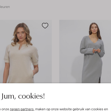
leuren
Jum, cookies!
e maten
Laatste maten
n onze
negen partners
, maken op onze website gebruik van cookies en