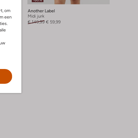
-60%
rt, om
Another Label
Midi jurk
om een
€ 149,99
€ 59,99
ies.
alle
ouw