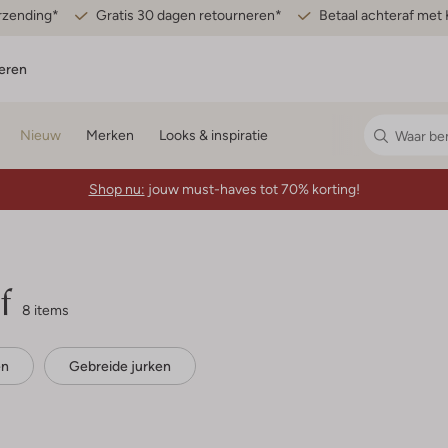
erzending*
Gratis 30 dagen retourneren*
Betaal achteraf met 
eren
Nieuw
Merken
Looks & inspiratie
Shop nu:
jouw must-haves tot 70% korting!
f
8 items
en
Gebreide jurken