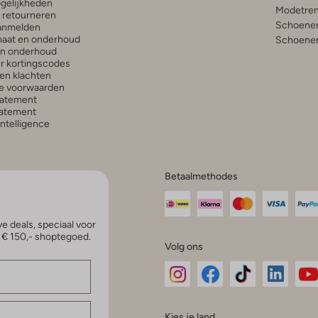
gelijkheden
Modetren
n retourneren
Schoenen
anmelden
aat en onderhoud
Schoenen
en onderhoud
r kortingscodes
en klachten
e voorwaarden
tatement
atement
 Intelligence
Betaalmethodes
e deals, speciaal voor
p € 150,- shoptegoed.
Volg ons
Omoda
Omoda
Omoda
Omoda
Om
Kies je land