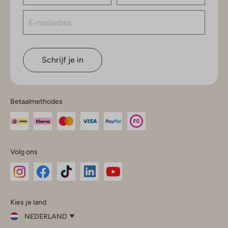
Schrijf je in
Betaalmethodes
Volg ons
Omoda
Omoda
Omoda
Omoda
Omoda
Kies je land
Instagram
Facebook
TikTok
LinkedIn
YouTube
NEDERLAND
Kies