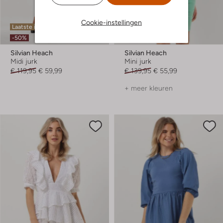
Cookie-instellingen
Laatste items
Laatste item
-50%
-60%
Silvian Heach
Silvian Heach
Midi jurk
Mini jurk
€ 119,95
€ 59,99
€ 139,95
€ 55,99
+ meer kleuren