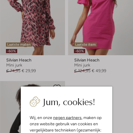
Laatste maten
Laatste item
-60%
-60%
Silvian Heach
Silvian Heach
Mini jurk
Mini jurk
€ 74,95
€ 29,99
€ 124,95
€ 49,99
Jum, cookies!
Wij, en onze
negen partners
, maken op
onze website gebruik van cookies en
vergelijkbare technieken (gezamenlijk: