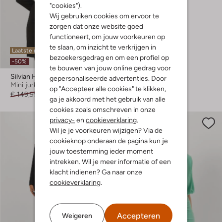
Shop hier
"cookies").
Wij gebruiken cookies om ervoor te
zorgen dat onze website goed
functioneert, om jouw voorkeuren op
te slaan, om inzicht te verkrijgen in
Laatste maten
bezoekersgedrag en om een profiel op
-50%
te bouwen van jouw online gedrag voor
Silvian Heach
gepersonaliseerde advertenties. Door
Mini jurk
op "Accepteer alle cookies" te klikken,
€ 149,95
€ 74,99
ga je akkoord met het gebruik van alle
cookies zoals omschreven in onze
privacy-
en
cookieverklaring
.
Wil je je voorkeuren wijzigen? Via de
cookieknop onderaan de pagina kun je
jouw toestemming ieder moment
intrekken. Wil je meer informatie of een
klacht indienen? Ga naar onze
cookieverklaring
.
Accepteren
Weigeren