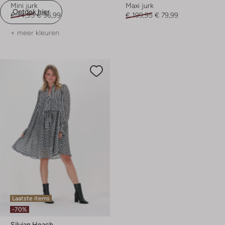
Mini jurk
Maxi jurk
Ontdek hier
€ 74,95
€ 36,99
€ 199,95
€ 79,99
+ meer kleuren
Laatste items
-70%
Silvian Heach