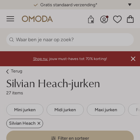
Gratis standaard verzending*
Menu
Shop nu:
jouw must-haves tot 70% korting!
Terug
Silvian Heach-jurken
27 items
Mini jurken
Midi jurken
Maxi jurken
F
Silvian Heach
Filter en sorteer