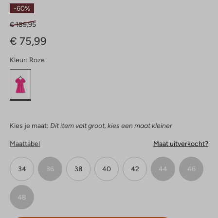
Sterren
-60%
€ 189,95
€ 75,99
Kleur:
Roze
Kies je maat:
Dit item valt groot, kies een maat kleiner
Maattabel
Maat uitverkocht?
34
36
38
40
42
44
46
48