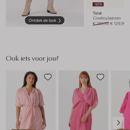
-50%
Toral
Cowboylaarzen
Ontdek de look
€ 259,95
€ 129,99
Ook iets voor jou?