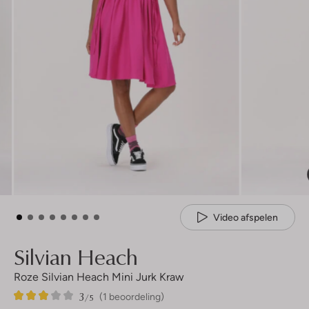
Video afspelen
Silvian Heach
Roze Silvian Heach Mini Jurk Kraw
3
1
3
/5
(1 beoordeling)