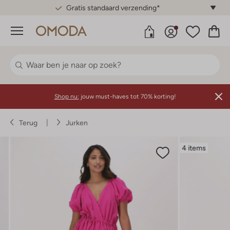
Gratis standaard verzending*
Menu
Shop nu:
jouw must-haves tot 70% korting!
Terug
Jurken
4 items