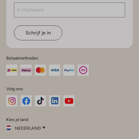
Schrijf je in
Betaalmethodes
Volg ons
Omoda
Omoda
Omoda
Omoda
Omoda
Kies je land
Instagram
Facebook
TikTok
LinkedIn
YouTube
NEDERLAND
Kies