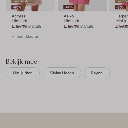
Laatste items
Laatste
-60%
-60%
-50%
Access
Aaiko
Harper
Mini jurk
Mini jurk
Mini ju
€ 129,99
€ 51,99
€ 129,99
€ 51,99
€ 89,9
+ meer kleuren
Bekijk meer
Mini jurken
Silvian Heach
Rayon