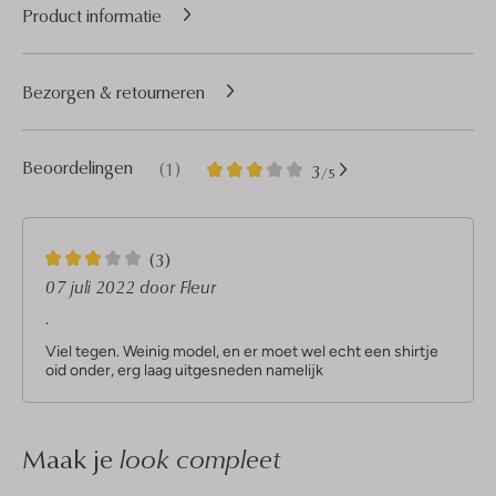
Product informatie
Bezorgen & retourneren
1
3
Beoordelingen
(1)
3
/5
Sterren
3
(3)
S
07 juli 2022
door Fleur
t
.
e
r
Viel tegen. Weinig model, en er moet wel echt een shirtje
r
oid onder, erg laag uitgesneden namelijk
e
n
Maak je
look compleet