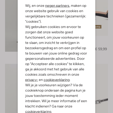
Wij, en onze
negen partners
, maken op
onze website gebruik van cookies en
vergelijkbare technieken (gezamenlijk:
"cookies").
Wij gebruiken cookies om ervoor te
Laatste items
zorgen dat onze website goed
-50%
functioneert, om jouw voorkeuren op
Notre-V
te slaan, om inzicht te verkrijgen in
Slippers
Ontdek de look
bezoekersgedrag en om een profiel op
€ 119,95
€ 59,99
te bouwen van jouw online gedrag voor
gepersonaliseerde advertenties. Door
op "Accepteer alle cookies" te klikken,
ga je akkoord met het gebruik van alle
cookies zoals omschreven in onze
privacy-
en
cookieverklaring
.
Wil je je voorkeuren wijzigen? Via de
cookieknop onderaan de pagina kun je
jouw toestemming ieder moment
intrekken. Wil je meer informatie of een
klacht indienen? Ga naar onze
cookieverklaring
.