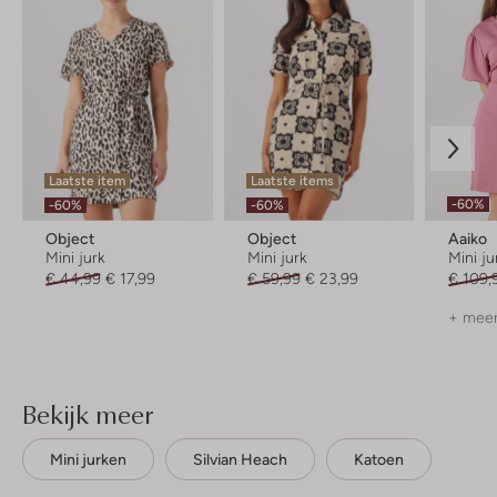
Laatste item
Laatste items
-60%
-60%
-60%
Object
Object
Aaiko
Mini jurk
Mini jurk
Mini ju
€ 44,99
€ 17,99
€ 59,99
€ 23,99
€ 109,
+ meer
Bekijk meer
Mini jurken
Silvian Heach
Katoen