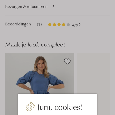
Bezorgen & retourneren
1
4
Beoordelingen
(1)
4
/5
Sterren
Maak je
look compleet
Jum, cookies!