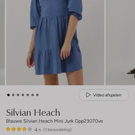
Video afspelen
Silvian Heach
Blauwe Silvian Heach Mini Jurk Gpp23070ve
4
1
4
/5
(1 beoordeling)