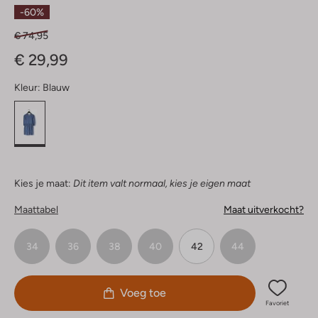
Sterren
-60%
€ 74,95
€ 29,99
Kleur:
Blauw
Kies je maat:
Dit item valt normaal, kies je eigen maat
Maattabel
Maat uitverkocht?
34
36
38
40
42
44
Voeg toe
Favoriet