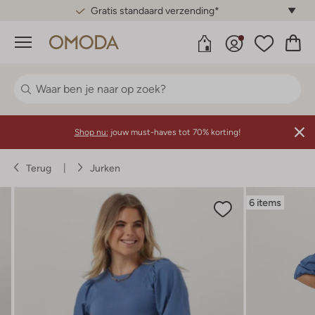
Gratis standaard verzending*
Menu
Shop nu:
jouw must-haves tot 70% korting!
Terug
Jurken
6 items