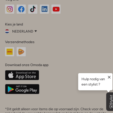
Omoda
Omoda
Omoda
Omoda
Omoda
Kies je land
Instagram
Facebook
TikTok
LinkedIn
YouTube
NEDERLAND
Kies
Verzendmethodes
je
Sluit
land
Nederland
België
(Nederlands)
Download onze Omoda app
Belgique
(Français)
Deutschland
*Dit geldt alleen voor items die op voorraad zijn. Check voor de