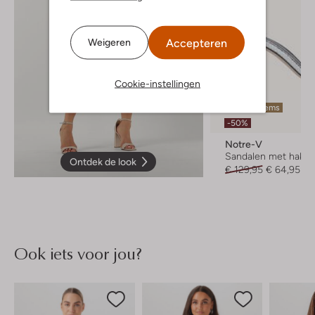
Accepteren
Weigeren
Cookie-instellingen
Laatste items
-50%
Notre-V
Sandalen met hak
Ontdek de look
€ 129,95
€ 64,95
Ook iets voor jou?