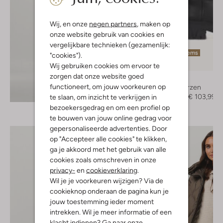
Wij, en onze
negen partners
, maken op
onze website gebruik van cookies en
vergelijkbare technieken (gezamenlijk:
Laatste items
"cookies").
-20%
Wij gebruiken cookies om ervoor te
zorgen dat onze website goed
Mexx
functioneert, om jouw voorkeuren op
Hoge laarzen
Ontdek de look
€ 129,95
€ 103,99
te slaan, om inzicht te verkrijgen in
bezoekersgedrag en om een profiel op
te bouwen van jouw online gedrag voor
gepersonaliseerde advertenties. Door
op "Accepteer alle cookies" te klikken,
ga je akkoord met het gebruik van alle
cookies zoals omschreven in onze
privacy-
en
cookieverklaring
.
Wil je je voorkeuren wijzigen? Via de
cookieknop onderaan de pagina kun je
jouw toestemming ieder moment
intrekken. Wil je meer informatie of een
klacht indienen? Ga naar onze