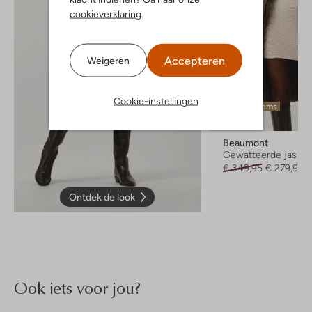
cookieverklaring
.
Accepteren
Weigeren
Cookie-instellingen
Laatste items
-20%
Beaumont
Gewatteerde jas
€ 349,95
€ 279,99
Ontdek de look
Ook iets voor jou?