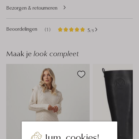
Bezorgen & retourneren
1
5
Beoordelingen
(1)
5
/5
Sterren
Maak je
look compleet
Jum, cookies!