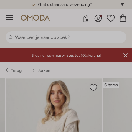
Gratis standaard verzending*
Menu
Shop nu:
jouw must-haves tot 70% korting!
Terug
Jurken
6 items