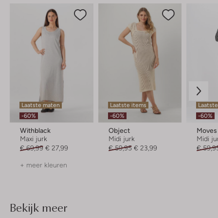
Laatste maten
Laatste items
Laatste
-60%
-60%
-60%
Withblack
Object
Moves
Maxi jurk
Midi jurk
Midi ju
€ 69,99
€ 27,99
€ 59,95
€ 23,99
€ 59,9
+ meer kleuren
Bekijk meer