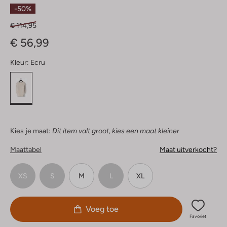
Sterren
-50%
€ 114,95
€ 56,99
Kleur:
Ecru
Kies je maat:
Dit item valt groot, kies een maat kleiner
Maattabel
Maat uitverkocht?
XS
S
M
L
XL
Voeg toe
Favoriet