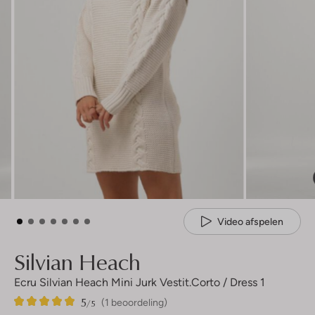
Video afspelen
Silvian Heach
Ecru Silvian Heach Mini Jurk Vestit.corto / Dress 1
5
1
5
/5
(1 beoordeling)