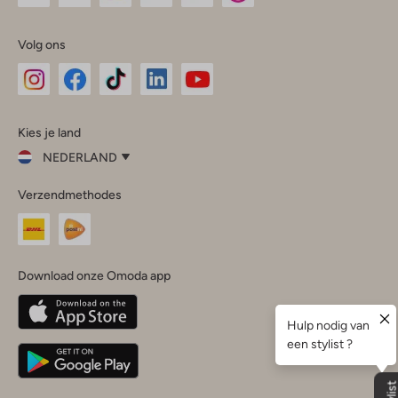
Volg ons
Omoda
Omoda
Omoda
Omoda
Omoda
Kies je land
Instagram
Facebook
TikTok
LinkedIn
YouTube
NEDERLAND
Kies
Verzendmethodes
je
Sluit
land
Nederland
België
(Nederlands)
Download onze Omoda app
Belgique
(Français)
Deutschland