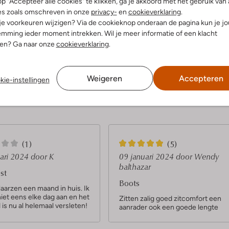
p "Accepteer alle cookies" te klikken, ga je akkoord met het gebruik van 
es zoals omschreven in onze
privacy-
en
cookieverklaring
.
 je voorkeuren wijzigen? Via de cookieknop onderaan de pagina kun je j
Ontdek de look
mming ieder moment intrekken. Wil je meer informatie of een klacht
nen? Ga naar onze
cookieverklaring
.
Product informatie
Weigeren
Accepteren
kie-instellingen
5
(1)
(5)
S
uari 2024
door K
09 januari 2024
door Wendy
balthazar
t
st
Boots
e
aarzen een maand in huis. Ik
iet eens elke dag aan en het
r
Zitten zalig goed zitcomfort een
is nu al helemaal versleten!
aanrader ook een goede lengte
r
e