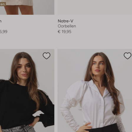
ten
h
Notre-V
Oorbellen
6,99
€ 19,95