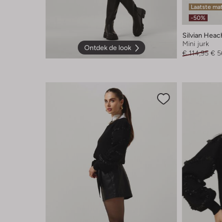
Laatste ma
-50%
Silvian Heac
Mini jurk
Ontdek de look
€ 114,95
€ 5