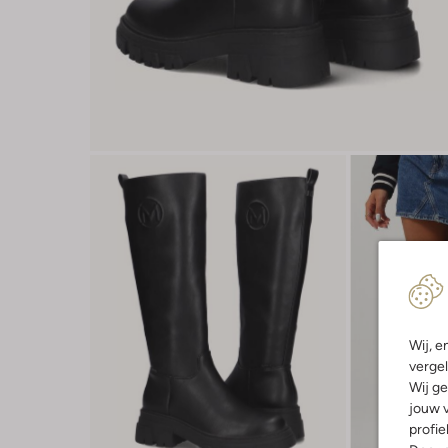
Wij, e
vergel
Wij ge
jouw v
profie