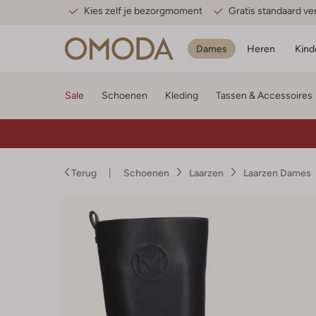
Kies zelf je bezorgmoment
Gratis standaard v
Dames
Heren
Kind
Sale
Schoenen
Kleding
Tassen & Accessoires
Terug
Schoenen
Laarzen
Laarzen Dames