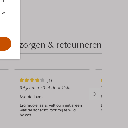
alle
ouw
Bezorgen & retourneren
4
4
(4)
S
S
09 januari 2024
door Ciska
19 november
t
t
Mooie laars
Mevr
e
e
Erg mooie laars. Valt op maat alleen
Leuke laars. We
was de schacht voor mij te wijd
met dikke bov
r
r
helaas
r
r
e
e