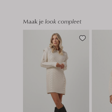
n
Maak je
look compleet