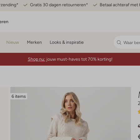
erzending*
Gratis 30 dagen retourneren*
Betaal achteraf met 
eren
Nieuw
Merken
Looks & inspiratie
Shop nu:
jouw must-haves tot 70% korting!
6 items
€