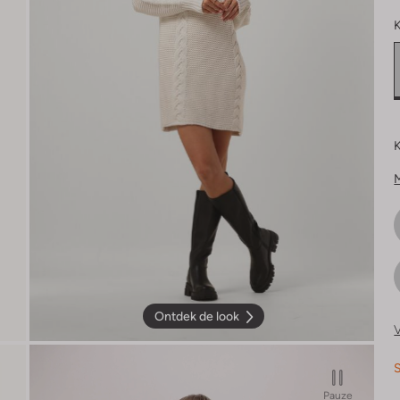
K
K
Ontdek de look
V
S
Pauze