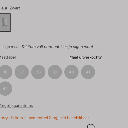
leur:
Zwart
ies je maat:
Dit item valt normaal, kies je eigen maat
Maattabel
Maat uitverkocht?
36
37
38
39
40
41
42
ergelijkbare items
orry, dit item is momenteel (nog) niet beschikbaar.