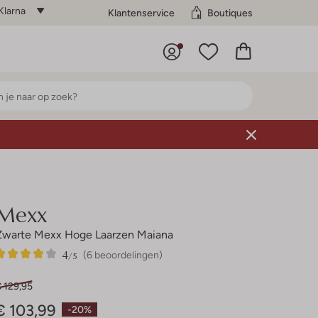
Klarna
Klantenservice
Boutiques
Mexx
Zwarte Mexx Hoge Laarzen Maiana
4
6
4
/5
(6 beoordelingen)
Sterren
 129,95
€ 103,99
-20%