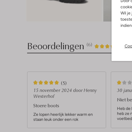
Door o
cooki
Wil je
toeste
indie
Beoordelingen
(6)
6
4
Coo
4
/5
Sterren
5
1
(5)
S
S
15 november 2024
door Henny
30 jan
Westerhof
t
t
Niet be
Stoere boots
e
e
Heb de l
heb ze n
r
r
Ze lopen heerlijk lekker warm en
voetbed 
staan leuk onder een rok
r
e