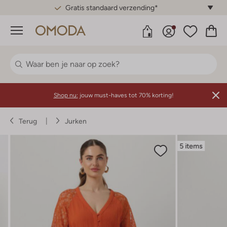
Gratis standaard verzending*
Menu
Shop nu:
jouw must-haves tot 70% korting!
Terug
Jurken
5 items