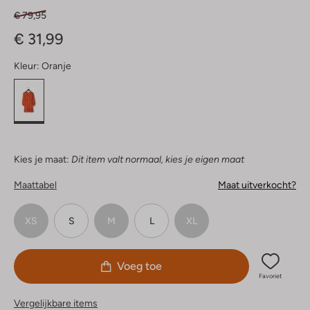
€ 79,95
€ 31,99
Kleur:
Oranje
Kies je maat:
Dit item valt normaal, kies je eigen maat
Maattabel
Maat uitverkocht?
XS
S
M
L
XL
Voeg toe
Favoriet
Vergelijkbare items