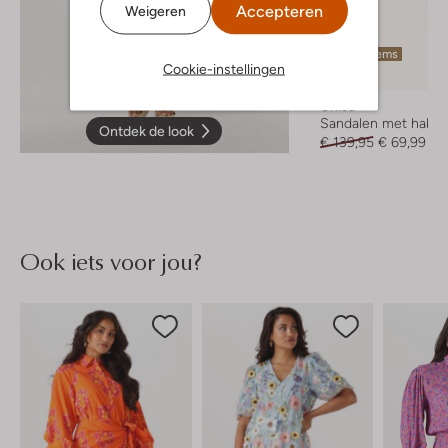
Accepteren
Weigeren
Laatste items
Cookie-instellingen
-50%
Unisa
Sandalen met hak
Ontdek de look
€ 139,95
€ 69,99
Ook iets voor jou?