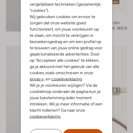
Laatste items
vergelijkbare technieken (gezamenlijk:
-50%
"cookies").
Wij gebruiken cookies om ervoor te
Toral
Hoge laarzen
zorgen dat onze website goed
Ontdek de look
€ 379,95
€ 189,99
functioneert, om jouw voorkeuren op
te slaan, om inzicht te verkrijgen in
bezoekersgedrag en om een profiel op
te bouwen van jouw online gedrag voor
gepersonaliseerde advertenties. Door
op "Accepteer alle cookies" te klikken,
ga je akkoord met het gebruik van alle
cookies zoals omschreven in onze
privacy-
en
cookieverklaring
.
Wil je je voorkeuren wijzigen? Via de
cookieknop onderaan de pagina kun je
jouw toestemming ieder moment
intrekken. Wil je meer informatie of een
klacht indienen? Ga naar onze
cookieverklaring
.