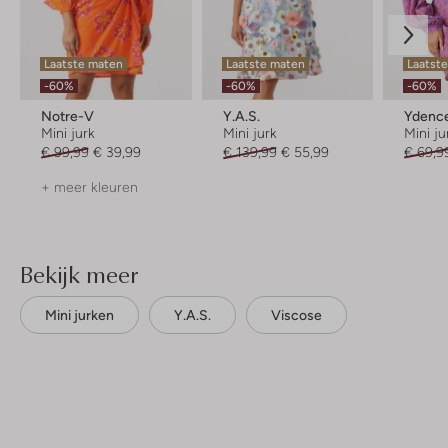
Laatste maten
Laatste maten
Laatst
-60%
-60%
-60%
Notre-V
Y.a.s.
Ydenc
Mini jurk
Mini jurk
Mini ju
€ 99,99
€ 39,99
€ 139,99
€ 55,99
€ 69,9
+ meer kleuren
Bekijk meer
Mini jurken
Y.a.s.
Viscose