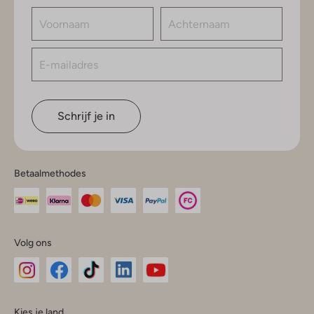
Schrijf je in
Betaalmethodes
Volg ons
Omoda
Omoda
Omoda
Omoda
Omoda
Kies je land