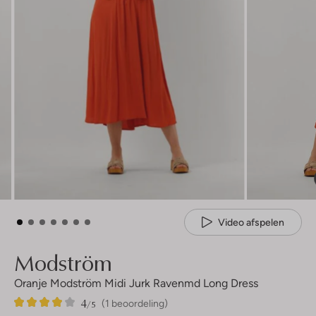
Video afspelen
Modström
Oranje Modström Midi Jurk Ravenmd Long Dress
4
1
4
/5
(1 beoordeling)