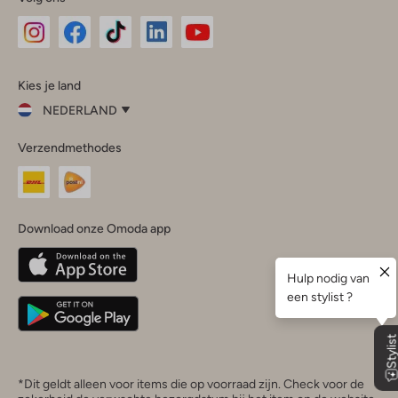
Omoda
Omoda
Omoda
Omoda
Omoda
Kies je land
Instagram
Facebook
TikTok
LinkedIn
YouTube
NEDERLAND
Kies
Verzendmethodes
je
Sluit
land
Nederland
België
(Nederlands)
Download onze Omoda app
Belgique
(Français)
Deutschland
*Dit geldt alleen voor items die op voorraad zijn. Check voor de