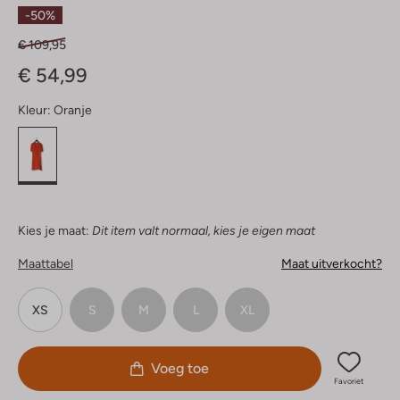
Sterren
-50%
€ 109,95
€ 54,99
Kleur:
Oranje
Kies je maat:
Dit item valt normaal, kies je eigen maat
Maattabel
Maat uitverkocht?
XS
S
M
L
XL
Voeg toe
Favoriet