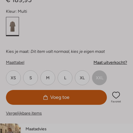
Kleur:
Multi
Kies je maat:
Dit item valt normaal, kies je eigen maat
Maattabel
Maat uitverkocht?
XS
S
M
L
XL
XXL
Voeg toe
Favoriet
Vergelijkbare items
Maatadvies