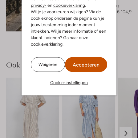
Ctwlk
privacy-
en
cookieverklaring
.
Slingbacks
Wil je je voorkeuren wijzigen? Via de
€ 149,99
€ 104,99
cookieknop onderaan de pagina kun je
jouw toestemming ieder moment
Ontdek de look
intrekken. Wil je meer informatie of een
klacht indienen? Ga naar onze
cookieverklaring
.
Ook iets voor jou?
Accepteren
Weigeren
Cookie-instellingen