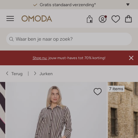
Gratis standaard verzending*
Menu
Shop nu:
jouw must-haves tot 70% korting!
Terug
Jurken
7 items