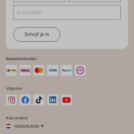
Schrijf je in
Betaalmethodes
Volg ons
Omoda
Omoda
Omoda
Omoda
Omoda
Kies je land
Instagram
Facebook
TikTok
LinkedIn
YouTube
NEDERLAND
Kies