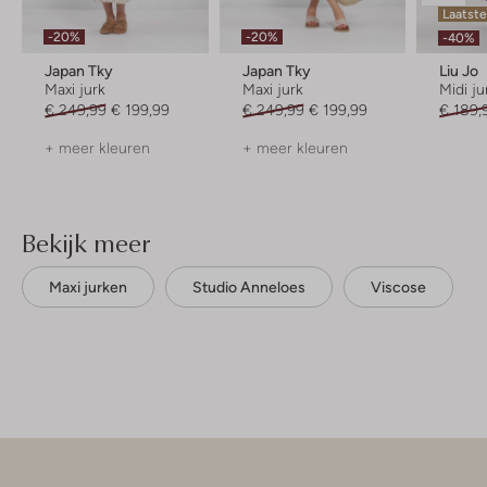
Laatste
-20%
-20%
-40%
Japan Tky
Japan Tky
Liu Jo
Maxi jurk
Maxi jurk
Midi ju
€ 249,99
€ 199,99
€ 249,99
€ 199,99
€ 189,
+ meer kleuren
+ meer kleuren
Bekijk meer
Maxi jurken
Studio Anneloes
Viscose