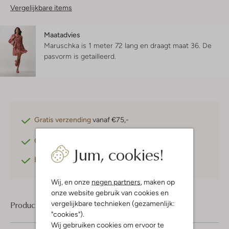
Vergelijkbare items
Maatadvies
Maruschka is 1 meter 72 lang en draagt maat 36.
De
pasvorm is
getailleerd
.
Gratis verzending
vanaf €75,-
Gratis retourneren
binnen 30 dagen*
Jum, cookies!
Betaal achteraf
met Klarna
Wij, en onze
negen partners
, maken op
onze website gebruik van cookies en
vergelijkbare technieken (gezamenlijk:
Product informatie
"cookies").
Wij gebruiken cookies om ervoor te