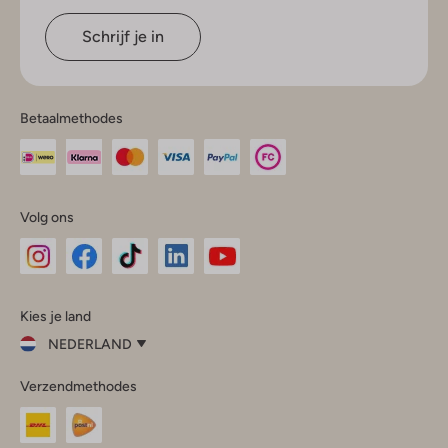
Schrijf je in
Betaalmethodes
Volg ons
Omoda
Omoda
Omoda
Omoda
Omoda
Kies je land
Instagram
Facebook
TikTok
LinkedIn
YouTube
NEDERLAND
Kies
Verzendmethodes
je
Sluit
land
Nederland