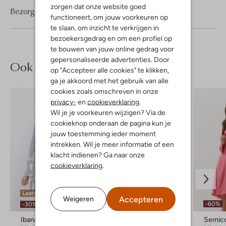
zorgen dat onze website goed
Bezorgen & retourneren
functioneert, om jouw voorkeuren op
te slaan, om inzicht te verkrijgen in
bezoekersgedrag en om een profiel op
te bouwen van jouw online gedrag voor
gepersonaliseerde advertenties. Door
Ook iets voor jou?
op "Accepteer alle cookies" te klikken,
ga je akkoord met het gebruik van alle
cookies zoals omschreven in onze
privacy-
en
cookieverklaring
.
Wil je je voorkeuren wijzigen? Via de
cookieknop onderaan de pagina kun je
jouw toestemming ieder moment
intrekken. Wil je meer informatie of een
klacht indienen? Ga naar onze
cookieverklaring
.
Laatste maten
Laatste item
Accepteren
Weigeren
-60%
-30%
-40%
Ibana
Ibana
Semic