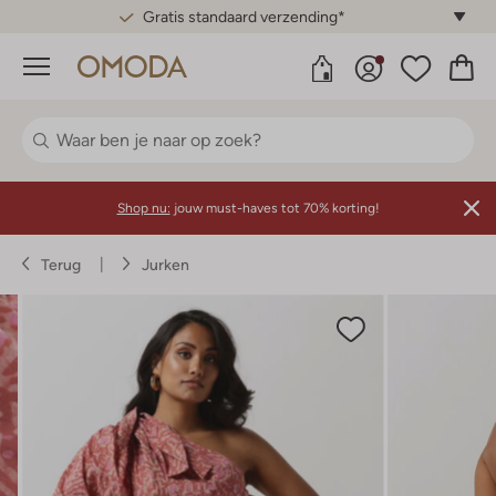
Gratis standaard verzending*
Menu
Shop nu:
jouw must-haves tot 70% korting!
Terug
Jurken