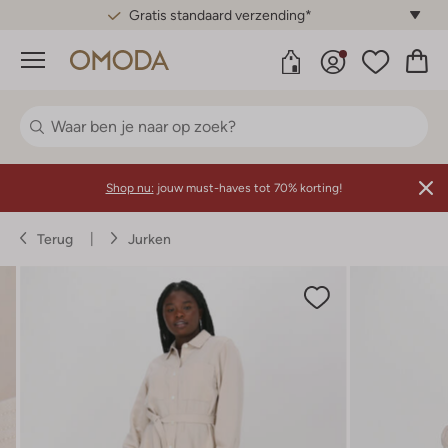
Gratis standaard verzending*
Menu
Shop nu:
jouw must-haves tot 70% korting!
Terug
Jurken