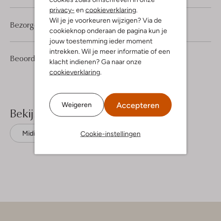
privacy-
en
cookieverklaring
.
Wil je je voorkeuren wijzigen? Via de
Bezorgen & retourneren
cookieknop onderaan de pagina kun je
jouw toestemming ieder moment
intrekken. Wil je meer informatie of een
1
3
Beoordelingen
(1)
3
/5
klacht indienen? Ga naar onze
Sterren
cookieverklaring
.
Accepteren
Weigeren
Bekijk meer
Cookie-instellingen
Midi jurken
Vanilia
Viscose