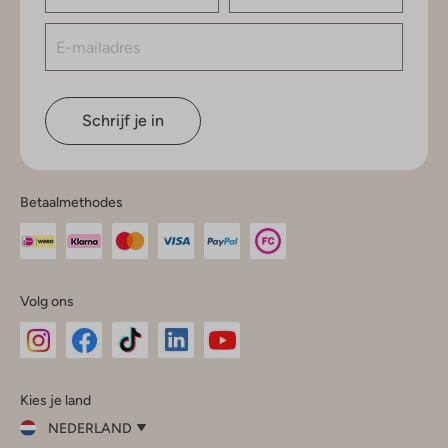
Schrijf je in
Betaalmethodes
Volg ons
Omoda
Omoda
Omoda
Omoda
Omoda
Kies je land
Instagram
Facebook
TikTok
LinkedIn
YouTube
NEDERLAND