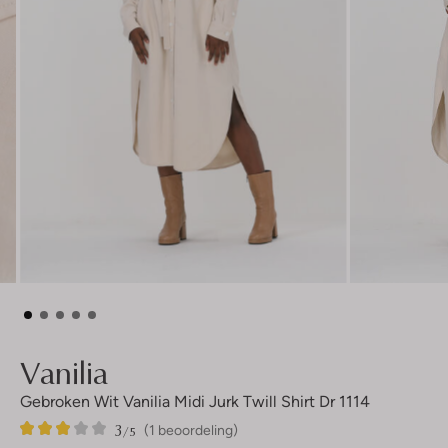
Vanilia
Gebroken Wit Vanilia Midi Jurk Twill Shirt Dr 1114
3
1
3
/5
(1 beoordeling)