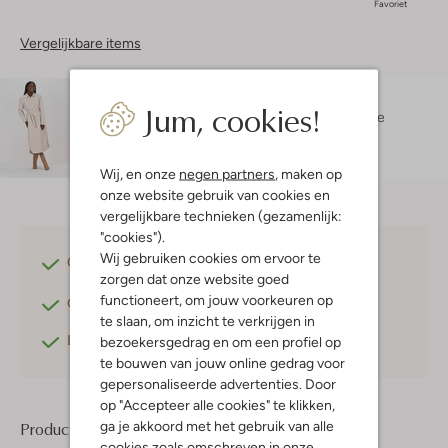
Favoriet
Vergelijkbare items
Maatadvies
Jum, cookies!
Sjadela is 1 meter 70 lang en draagt maat S.
De
pasvorm is
getailleerd
.
Wij, en onze
negen partners
, maken op
onze website gebruik van cookies en
vergelijkbare technieken (gezamenlijk:
"cookies").
Wij gebruiken cookies om ervoor te
Gratis verzending
vanaf €75,-
zorgen dat onze website goed
functioneert, om jouw voorkeuren op
Gratis retourneren
binnen 30 dagen*
te slaan, om inzicht te verkrijgen in
Betaal achteraf
met Klarna
bezoekersgedrag en om een profiel op
te bouwen van jouw online gedrag voor
gepersonaliseerde advertenties. Door
op "Accepteer alle cookies" te klikken,
ga je akkoord met het gebruik van alle
Product informatie
cookies zoals omschreven in onze