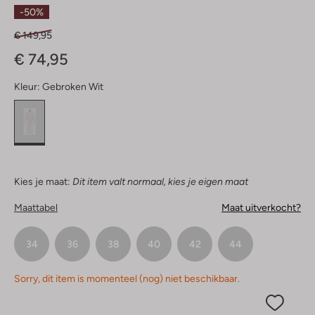
Sterren
-50%
€ 149,95
€ 74,95
Kleur:
Gebroken Wit
Kies je maat:
Dit item valt normaal, kies je eigen maat
Maattabel
Maat uitverkocht?
34
36
38
40
42
44
Sorry, dit item is momenteel (nog) niet beschikbaar.