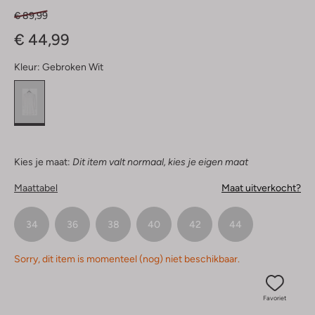
€ 89,99
€ 44,99
Kleur:
Gebroken Wit
Kies je maat:
Dit item valt normaal, kies je eigen maat
Maattabel
Maat uitverkocht?
34
36
38
40
42
44
Sorry, dit item is momenteel (nog) niet beschikbaar.
Favoriet