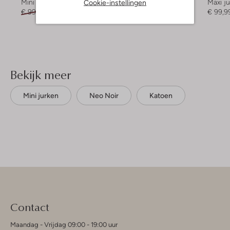
Cookie-instellingen
Mini jurk
Mini jurk
Maxi j
€ 99,99
€ 49,99
€ 89,99
€ 71,99
€ 99,9
Bekijk meer
Mini jurken
Neo Noir
Katoen
Contact
Maandag - Vrijdag 09:00 - 19:00 uur