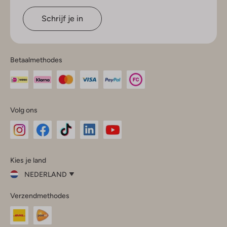
Schrijf je in
Betaalmethodes
Volg ons
Omoda
Omoda
Omoda
Omoda
Omoda
Kies je land
Instagram
Facebook
TikTok
LinkedIn
YouTube
NEDERLAND
Kies
Verzendmethodes
je
Sluit
land
Nederland