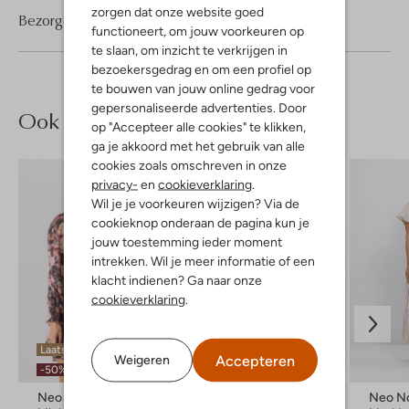
zorgen dat onze website goed
Bezorgen & retourneren
functioneert, om jouw voorkeuren op
te slaan, om inzicht te verkrijgen in
bezoekersgedrag en om een profiel op
te bouwen van jouw online gedrag voor
gepersonaliseerde advertenties. Door
Ook iets voor jou?
op "Accepteer alle cookies" te klikken,
ga je akkoord met het gebruik van alle
cookies zoals omschreven in onze
privacy-
en
cookieverklaring
.
Wil je je voorkeuren wijzigen? Via de
cookieknop onderaan de pagina kun je
jouw toestemming ieder moment
intrekken. Wil je meer informatie of een
klacht indienen? Ga naar onze
cookieverklaring
.
Laatste item
Accepteren
Weigeren
-20%
-50%
Neo Noir
Neo Noir
Neo No