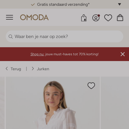
Gratis standaard verzending*
Menu
Shop nu:
jouw must-haves tot 70% korting!
Terug
Jurken