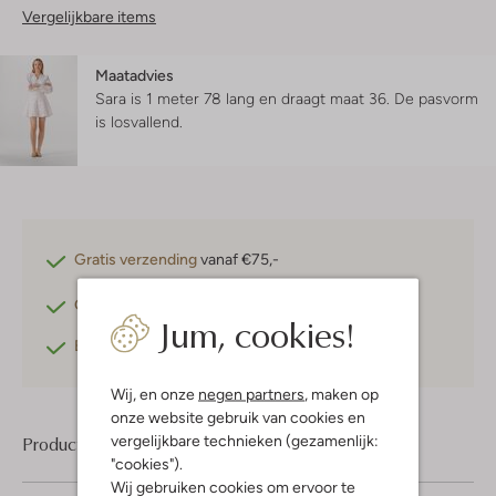
Vergelijkbare items
Maatadvies
Sara is 1 meter 78 lang en draagt maat 36.
De pasvorm
is
losvallend
.
Gratis verzending
vanaf €75,-
Gratis retourneren
binnen 30 dagen*
Jum, cookies!
Betaal achteraf
met Klarna
Wij, en onze
negen partners
, maken op
onze website gebruik van cookies en
vergelijkbare technieken (gezamenlijk:
Product informatie
"cookies").
Wij gebruiken cookies om ervoor te