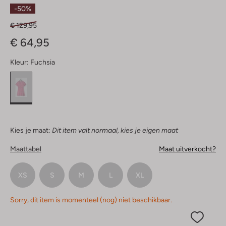
Sterren
-50%
€ 129,95
€ 64,95
Kleur:
Fuchsia
Kies je maat:
Dit item valt normaal, kies je eigen maat
Maattabel
Maat uitverkocht?
XS
S
M
L
XL
Sorry, dit item is momenteel (nog) niet beschikbaar.