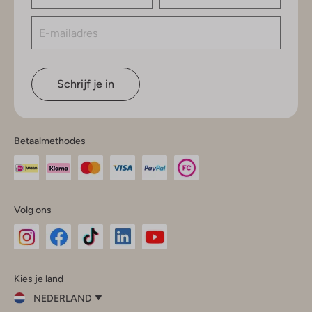
Schrijf je in
Betaalmethodes
Volg ons
Omoda
Omoda
Omoda
Omoda
Omoda
Kies je land
Instagram
Facebook
TikTok
LinkedIn
YouTube
NEDERLAND