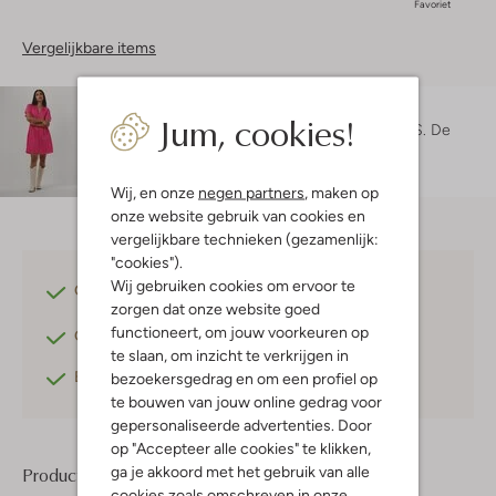
Favoriet
Vergelijkbare items
Maatadvies
Jum, cookies!
Maruschka is 1 meter 72 lang en draagt maat S.
De
pasvorm is
regular fit
.
Wij, en onze
negen partners
, maken op
onze website gebruik van cookies en
vergelijkbare technieken (gezamenlijk:
"cookies").
Wij gebruiken cookies om ervoor te
Gratis verzending
vanaf €75,-
zorgen dat onze website goed
functioneert, om jouw voorkeuren op
Gratis retourneren
binnen 30 dagen*
te slaan, om inzicht te verkrijgen in
Betaal achteraf
met Klarna
bezoekersgedrag en om een profiel op
te bouwen van jouw online gedrag voor
gepersonaliseerde advertenties. Door
op "Accepteer alle cookies" te klikken,
ga je akkoord met het gebruik van alle
Product informatie
cookies zoals omschreven in onze