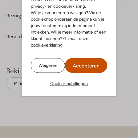
privacy-
en
cookieverklaring
.
Wil je je voorkeuren wijzigen? Via de
Bezorgen & retourneren
cookieknop onderaan de pagina kun je
jouw toestemming ieder moment
intrekken. Wil je meer informatie of een
1
5
Beoordelingen
(1)
5
/5
klacht indienen? Ga naar onze
Sterren
cookieverklaring
.
Accepteren
Weigeren
Bekijk meer
Cookie-instellingen
Mini jurken
Freebird
Satijn