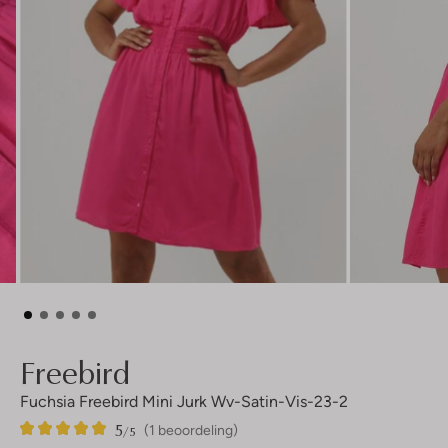
Freebird
Fuchsia Freebird Mini Jurk Wv-Satin-Vis-23-2
5
1
5
/5
(1 beoordeling)