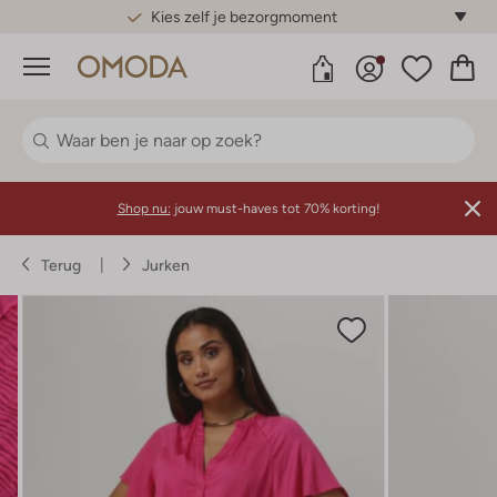
Gratis standaard verzending*
Menu
Shop nu:
jouw must-haves tot 70% korting!
Terug
Jurken