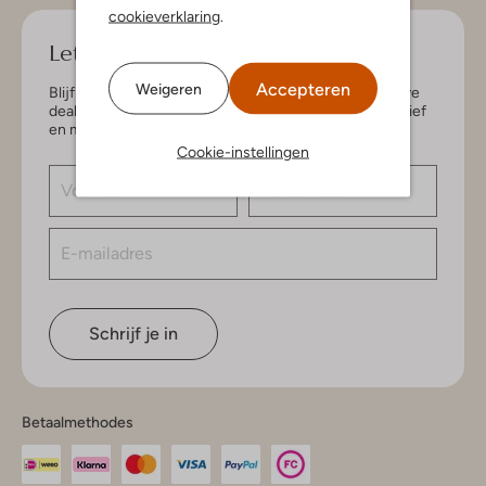
cookieverklaring
.
Let's keep in touch!
Accepteren
Weigeren
Blijf op de hoogte van de nieuwste items en exclusieve
deals, speciaal voor jou. Schrijf je in voor de nieuwsbrief
en maak kans op € 150,- shoptegoed.
Cookie-instellingen
Schrijf je in
Betaalmethodes