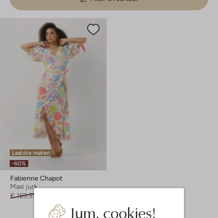
Laatste maten
-60%
Fabienne Chapot
Maxi jurk
€ 169,95
€ 67,99
Jum, cookies!