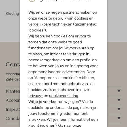
Wij, en onze
negen partners
, maken op
Kleding
Jurken
onze website gebruik van cookies en
vergelijkbare technieken (gezamenlijk:
"cookies").
Wij gebruiken cookies om ervoor te
zorgen dat onze website goed
functioneert, om jouw voorkeuren op
te slaan, om inzicht te verkrijgen in
bezoekersgedrag en om een profiel op
Contact
te bouwen van jouw online gedrag voor
gepersonaliseerde advertenties. Door
Maandag - Vrijdag 09:00 - 19:00 uur
op "Accepteer alle cookies" te klikken,
Zaterdag 09:00 - 17:00 uur
ga je akkoord met het gebruik van alle
cookies zoals omschreven in onze
Klantenservice
privacy-
en
cookieverklaring
.
Account
Wil je je voorkeuren wijzigen? Via de
cookieknop onderaan de pagina kun je
Inspiratie
jouw toestemming ieder moment
Omoda
intrekken. Wil je meer informatie of een
klacht indienen? Ga naar onze