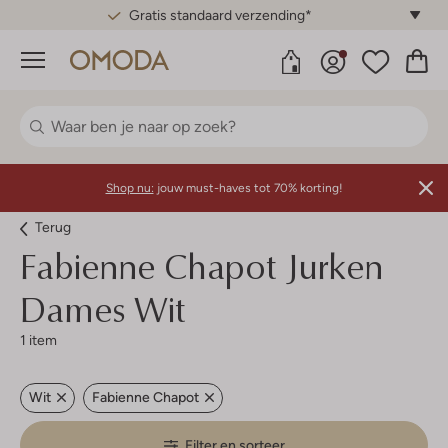
Gratis standaard verzending*
Menu
Shop nu:
jouw must-haves tot 70% korting!
Terug
Fabienne Chapot
Jurken
Dames Wit
1 item
Wit
Fabienne Chapot
Filter en sorteer