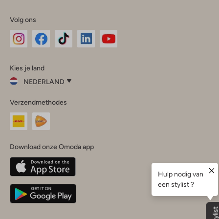
Volg ons
Omoda
Omoda
Omoda
Omoda
Omoda
Kies je land
Instagram
Facebook
TikTok
LinkedIn
YouTube
NEDERLAND
Kies
Verzendmethodes
je
Sluit
land
Nederland
België
(Nederlands)
Download onze Omoda app
Belgique
(Français)
Deutschland