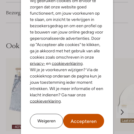
Wij gebruiken cookies om ervoor te
zorgen dat onze website goed
Bezorgen & retourneren
functioneert, om jouw voorkeuren op
te slaan, om inzicht te verkrijgen in
bezoekersgedrag en om een profiel op
te bouwen van jouw online gedrag voor
gepersonaliseerde advertenties. Door
Ook iets voor jou?
op "Accepteer alle cookies" te klikken,
ga je akkoord met het gebruik van alle
cookies zoals omschreven in onze
privacy-
en
cookieverklaring
.
Wil je je voorkeuren wijzigen? Via de
cookieknop onderaan de pagina kun je
jouw toestemming ieder moment
intrekken. Wil je meer informatie of een
klacht indienen? Ga naar onze
cookieverklaring
.
Accepteren
Weigeren
Laatst
-40%
-50%