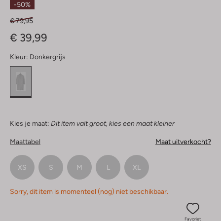
-50%
€ 79,95
€ 39,99
Kleur:
Donkergrijs
Kies je maat:
Dit item valt groot, kies een maat kleiner
Maattabel
Maat uitverkocht?
XS
S
M
L
XL
Sorry, dit item is momenteel (nog) niet beschikbaar.
Favoriet