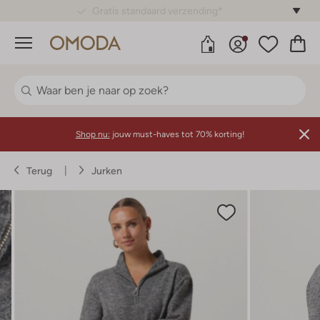
Gratis standaard verzending*
Menu
Shop nu:
jouw must-haves tot 70% korting!
Terug
Jurken