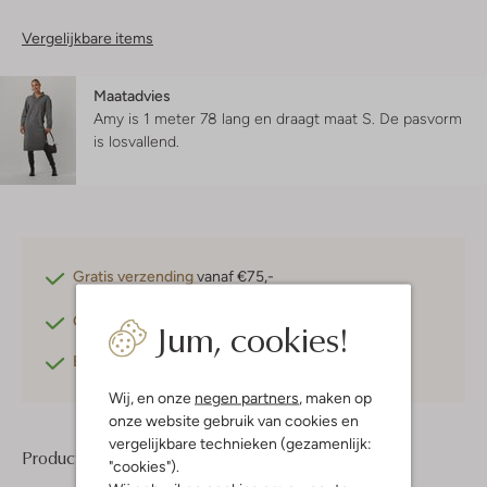
Vergelijkbare items
Maatadvies
Amy is 1 meter 78 lang en draagt maat S.
De pasvorm
is
losvallend
.
Gratis verzending
vanaf €75,-
Gratis retourneren
binnen 30 dagen*
Jum, cookies!
Betaal achteraf
met Klarna
Wij, en onze
negen partners
, maken op
onze website gebruik van cookies en
vergelijkbare technieken (gezamenlijk:
Product informatie
"cookies").