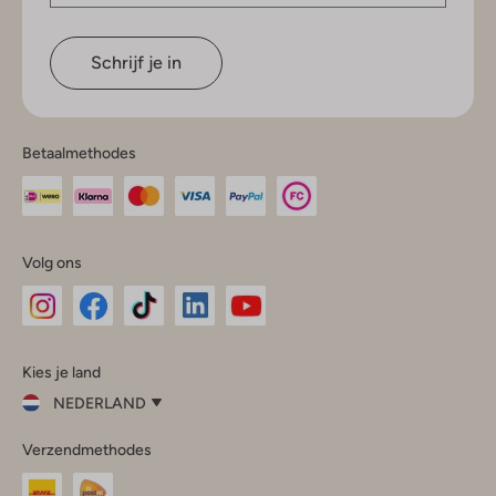
Schrijf je in
Betaalmethodes
Volg ons
Omoda
Omoda
Omoda
Omoda
Omoda
Kies je land
Instagram
Facebook
TikTok
LinkedIn
YouTube
NEDERLAND
Kies
Verzendmethodes
je
Sluit
land