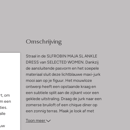
Omschrijving
Straal in de SLFROBIN MAJA SL ANKLE
DRESS van SELECTED WOMEN. Dankzij
de aansluitende pasvorm en het soepele
materiaal sluit deze lichtblauwe maxi-jurk
mooi aan op je figuur. Het mouwloze
ng
ontwerp heeft een opstaande kraag en
een subtiele split aan de zijkant voor een
rt, om
geklede uitstraling. Draag de jurk naar een
om een
zomerse bruiloft of een chique diner op
ies.
een zonnig terras. Maak je look af met
alle
sandalen met hak en verfijnde sieraden.
Toon meer
Voel je zelfverzekerd en onweerstaanbaar.
ouw