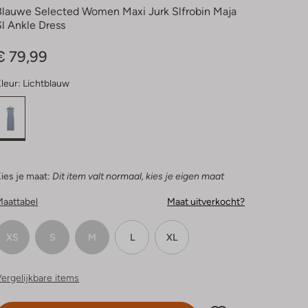
Blauwe Selected Women Maxi Jurk Slfrobin Maja
Sl Ankle Dress
€ 79,99
leur:
Lichtblauw
ies je maat:
Dit item valt normaal, kies je eigen maat
Maattabel
Maat uitverkocht?
XS
S
M
L
XL
ergelijkbare items