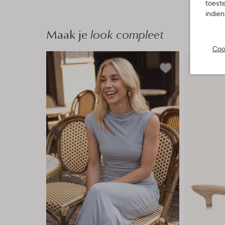
toeste
indie
Maak je
look compleet
Coo