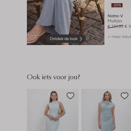
-20%
Notre-V
Muiltjes
€ 129,99
€ 1
+ meer kleu
Ontdek de look
Ook iets voor jou?