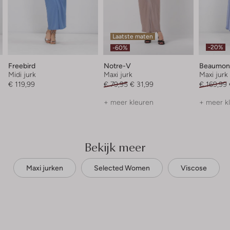
Laatste maten
-20%
-60%
Freebird
Notre-V
Beaumon
Midi jurk
Maxi jurk
Maxi jurk
€ 119,99
€ 79,95
€ 31,99
€ 169,99
+ meer kleuren
+ meer k
Bekijk meer
Maxi jurken
Selected Women
Viscose