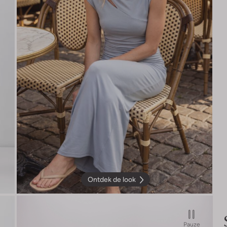
Ontdek de look
Pauze