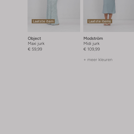
Laatste item
Laatste items
Object
Modström
Maxi jurk
Midi jurk
€ 59,99
€ 109,99
+ meer kleuren