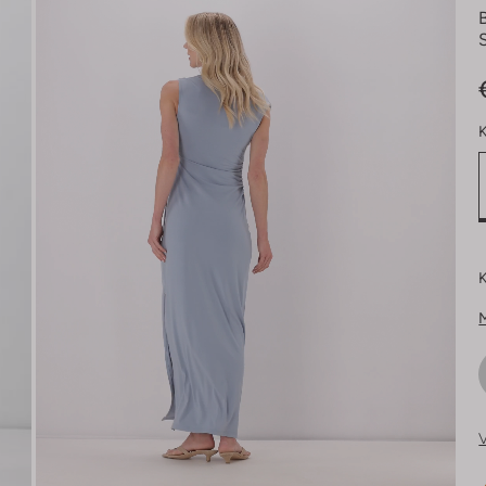
K
K
V