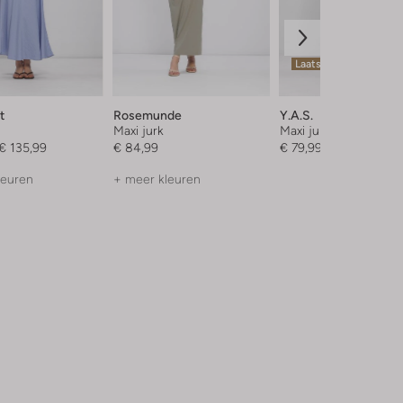
Laatste items
t
Rosemunde
Y.a.s.
Maxi jurk
Maxi jurk
€ 135,99
€ 84,99
€ 79,99
leuren
+ meer kleuren