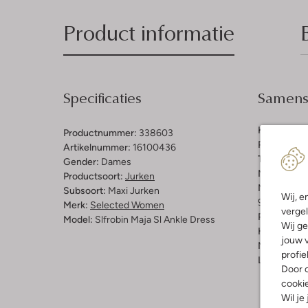
Product informatie
Specificaties
Samenst
Kleur:
Lich
Productnummer:
338603
Patroon:
Ef
Artikelnummer:
16100436
Trends:
Clas
Gender:
Dames
Materiaal:
V
Productsoort:
Jurken
Materiaalp
Subsoort:
Maxi Jurken
Wij, e
95 % Polyes
Merk:
Selected Women
vergel
Pasvorm:
A
Model:
Slfrobin Maja Sl Ankle Dress
Wij ge
Halslijn:
Op
jouw v
Mouwlengt
profie
Lengte:
Lan
Door o
cooki
Wil je