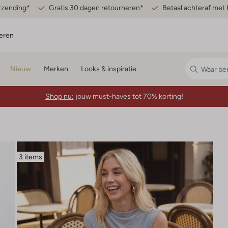
erzending*
Gratis 30 dagen retourneren*
Betaal achteraf met 
eren
Nieuw
Merken
Looks & inspiratie
Shop nu:
jouw must-haves tot 70% korting!
3 items