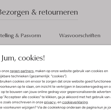
Bezorgen & retourneren
elling & Pasvorm
Wasvoorschriften
tblauw
Normaal wassen op 30 °C
fen
Jum, cookies!
Strijken op maximaal 110 °C
sic Tailoring, Bruiloft
iscose
Alleen liggend drogen
ercentages:
Gewone chemische reinigi
n onze
negen partners
, maken op onze website gebruik van cookies en
ter, 5 % Elastaan
ijkbare technieken (gezamenlijk: "cookies").
Niet bleken
ansluitend
bruiken cookies om ervoor te zorgen dat onze website goed functionee
staande Kraag
oorkeuren op te slaan, om inzicht te verkrijgen in bezoekersgedrag en 
e:
Mouwloos
l op te bouwen van jouw online gedrag voor gepersonaliseerde advertent
g
p "Accepteer alle cookies" te klikken, ga je akkoord met het gebruik van 
es zoals omschreven in onze
privacy-
en
cookieverklaring
.
 je voorkeuren wijzigen? Via de cookieknop onderaan de pagina kun je j