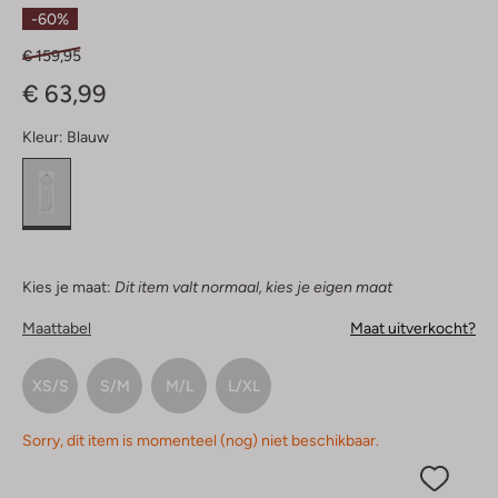
Sterren
-60%
€ 159,95
€ 63,99
Kleur:
Blauw
Kies je maat:
Dit item valt normaal, kies je eigen maat
Maattabel
Maat uitverkocht?
XS/S
S/M
M/L
L/XL
Sorry, dit item is momenteel (nog) niet beschikbaar.