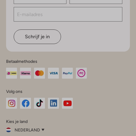
Schrijf je in
Betaalmethodes
Volg ons
Omoda
Omoda
Omoda
Omoda
Omoda
Kies je land
Instagram
Facebook
TikTok
LinkedIn
YouTube
NEDERLAND