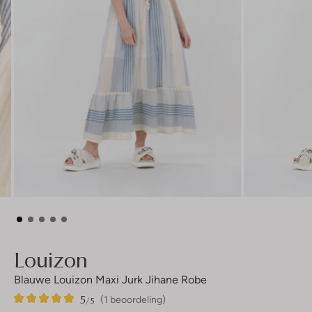
Louizon
Blauwe Louizon Maxi Jurk Jihane Robe
5
1
5
/5
(1 beoordeling)