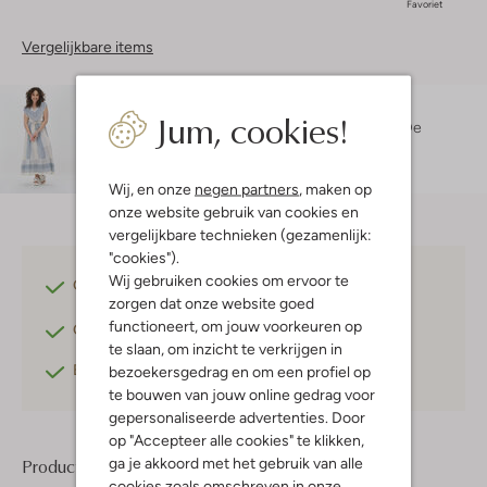
Favoriet
Vergelijkbare items
Maatadvies
Jum, cookies!
Lotte is 1 meter 72 lang en draagt maat S/M.
De
pasvorm is
getailleerd
.
Wij, en onze
negen partners
, maken op
onze website gebruik van cookies en
vergelijkbare technieken (gezamenlijk:
"cookies").
Wij gebruiken cookies om ervoor te
Gratis verzending
vanaf €75,-
zorgen dat onze website goed
functioneert, om jouw voorkeuren op
Gratis retourneren
binnen 30 dagen*
te slaan, om inzicht te verkrijgen in
Betaal achteraf
met Klarna
bezoekersgedrag en om een profiel op
te bouwen van jouw online gedrag voor
gepersonaliseerde advertenties. Door
op "Accepteer alle cookies" te klikken,
ga je akkoord met het gebruik van alle
Product informatie
cookies zoals omschreven in onze