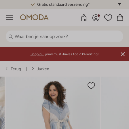
Gratis standaard verzending*
Menu
Shop nu:
jouw must-haves tot 70% korting!
Terug
Jurken