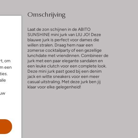
Omschrijving
Laat de zon schijnen in de ABITO
SUNSHINE mini jurk van LIU JO! Deze
blauwe jurk is perfect voor dames die
willen stralen. Draag hem naar een
l
zomerse cocktailparty of een gezellige
lunchdate met vriendinnen. Combineer de
ng
rt, om
jurk met een paar elegante sandalen en
een leuke clutch voor een complete look.
om een
Deze mini jurk past goed bij een denim
ies.
jack en witte sneakers voor een meer
alle
casual uitstraling. Met deze jurk ben jij
klaar voor elke gelegenheid!
ouw