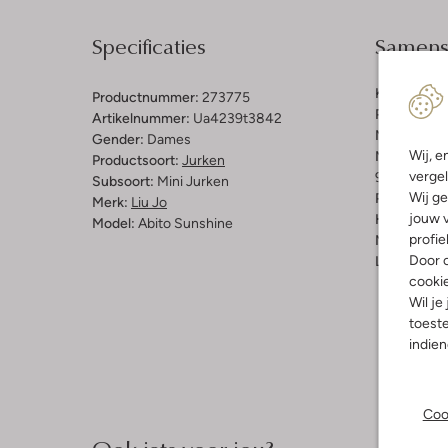
Specificaties
Samenst
Kleur:
Blau
Productnummer:
273775
Patroon:
Ge
Artikelnummer:
Ua4239t3842
Materiaal:
P
Gender:
Dames
Wij, e
Materiaalp
Productsoort:
Jurken
vergel
99% Polyest
Subsoort:
Mini Jurken
Wij ge
Pasvorm:
Re
Merk:
Liu Jo
jouw v
Halslijn:
V-
Model:
Abito Sunshine
profie
Mouwlengt
Door o
Lengte:
Kor
cooki
Wil je
toeste
indie
Coo