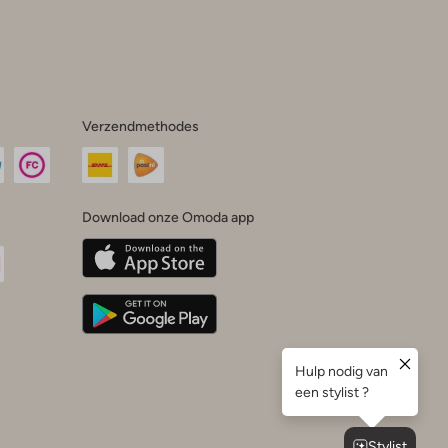
Verzendmethodes
Download onze Omoda app
oda
n
uTube