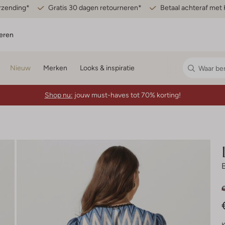
erzending*
Gratis 30 dagen retourneren*
Betaal achteraf met 
eren
Nieuw
Merken
Looks & inspiratie
Shop nu:
jouw must-haves tot 70% korting!