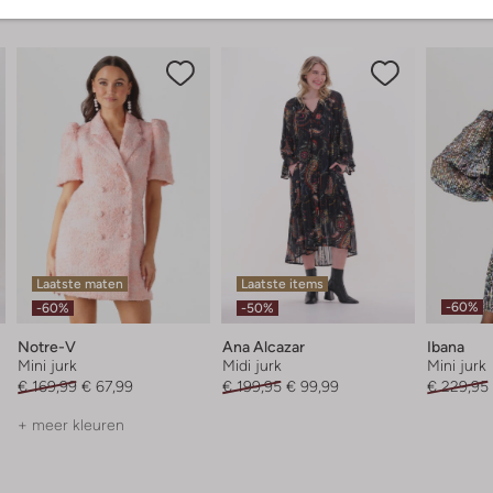
Laatste maten
Laatste items
-60%
-60%
-50%
Notre-V
Ana Alcazar
Ibana
Mini jurk
Midi jurk
Mini jurk
€ 169,99
€ 67,99
€ 199,95
€ 99,99
€ 229,95
+ meer kleuren