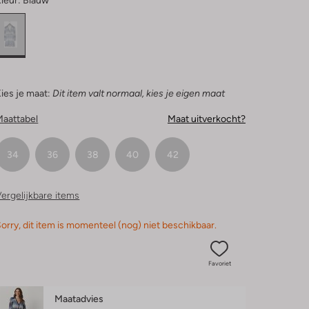
leur:
Blauw
ies je maat:
Dit item valt normaal, kies je eigen maat
Maattabel
Maat uitverkocht?
34
36
38
40
42
ergelijkbare items
orry, dit item is momenteel (nog) niet beschikbaar.
Favoriet
Maatadvies