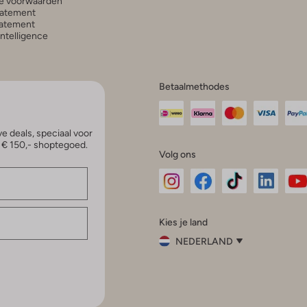
e voorwaarden
tatement
atement
 Intelligence
Betaalmethodes
e deals, speciaal voor
p € 150,- shoptegoed.
Volg ons
Omoda
Omoda
Omoda
Omoda
Om
Kies je land
Instagram
Facebook
TikTok
LinkedI
Yo
NEDERLAND
Kies
je
Sluit
land
Nederland