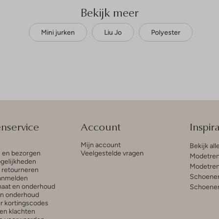
Bekijk meer
Mini jurken
Liu Jo
Polyester
enservice
Account
Inspira
Mijn account
Bekijk all
n en bezorgen
Veelgestelde vragen
Modetren
gelijkheden
Modetren
n retourneren
Schoenen
anmelden
aat en onderhoud
Schoenen
en onderhoud
r kortingscodes
en klachten