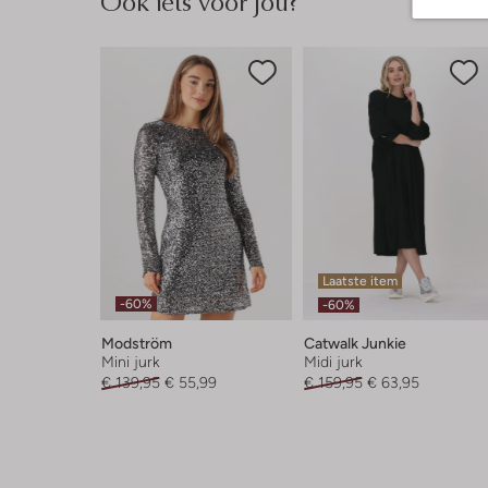
Ook iets voor jou?
Laatste item
-60%
-60%
Modström
Catwalk Junkie
Mini jurk
Midi jurk
€ 139,95
€ 55,99
€ 159,95
€ 63,95