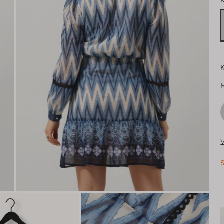
K
K
V
S