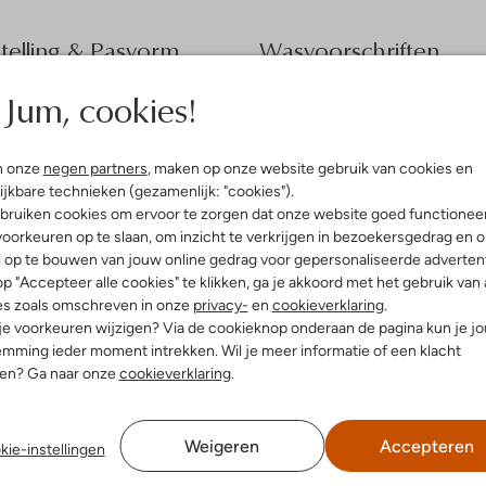
elling & Pasvorm
Wasvoorschriften
Jum, cookies!
w
Normaal wassen op 30 °C
print
Strijken op maximaal 110 °C
olyester
n onze
negen partners
, maken op onze website gebruik van cookies en
ercentages:
Kan niet in de droogtromme
ijkbare technieken (gezamenlijk: "cookies").
er, 1% Metelic Polyester
Gewone chemische reinigi
bruiken cookies om ervoor te zorgen dat onze website goed functionee
gular Fit
Niet bleken
oorkeuren op te slaan, om inzicht te verkrijgen in bezoekersgedrag en 
Hals
l op te bouwen van jouw online gedrag voor gepersonaliseerde advertent
e:
Lange Mouw
p "Accepteer alle cookies" te klikken, ga je akkoord met het gebruik van 
t
es zoals omschreven in onze
privacy-
en
cookieverklaring
.
 je voorkeuren wijzigen? Via de cookieknop onderaan de pagina kun je j
mming ieder moment intrekken. Wil je meer informatie of een klacht
nen? Ga naar onze
cookieverklaring
.
Weigeren
Accepteren
kie-instellingen