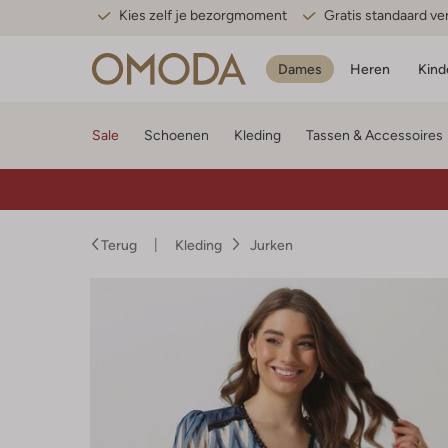
Kies zelf je bezorgmoment
Gratis standaard v
Dames
Heren
Kind
Sale
Schoenen
Kleding
Tassen & Accessoires
Terug
Kleding
Jurken