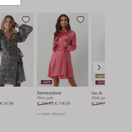
Laatste maten
-60%
-50%
Semicouture
Liu Jo
Mini jurk
Midi jurk
€ 91,99
€ 296,95
€ 118,99
€ 209,99
€ 104,99
+ meer kleuren