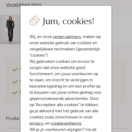
Vergelijkbare items
Jum, cookies!
Maatadvies
Doete is 1 meter 76 lang en draagt maat 36.
Wij, en onze
negen partners
, maken op
onze website gebruik van cookies en
vergelijkbare technieken (gezamenlijk:
"cookies").
Wij gebruiken cookies om ervoor te
zorgen dat onze website goed
Gratis verzending
vanaf €75,-
functioneert, om jouw voorkeuren op
te slaan, om inzicht te verkrijgen in
Gratis retourneren
binnen 30 dagen*
bezoekersgedrag en om een profiel op
Betaal achteraf
met Klarna
te bouwen van jouw online gedrag voor
gepersonaliseerde advertenties. Door
op "Accepteer alle cookies" te klikken,
ga je akkoord met het gebruik van alle
cookies zoals omschreven in onze
Product informatie
privacy-
en
cookieverklaring
.
Wil je je voorkeuren wijzigen? Via de