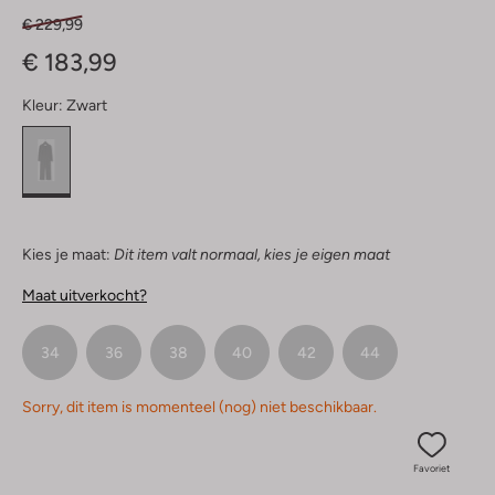
€ 229,99
€ 183,99
Kleur:
Zwart
Kies je maat:
Dit item valt normaal, kies je eigen maat
Maat uitverkocht?
34
36
38
40
42
44
Sorry, dit item is momenteel (nog) niet beschikbaar.
Favoriet