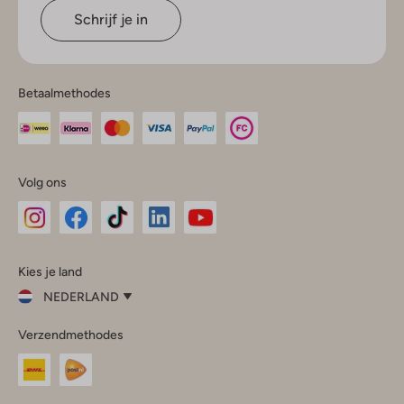
Schrijf je in
Betaalmethodes
Volg ons
Omoda
Omoda
Omoda
Omoda
Omoda
Kies je land
Instagram
Facebook
TikTok
LinkedIn
YouTube
NEDERLAND
Kies
Verzendmethodes
je
Sluit
land
Nederland