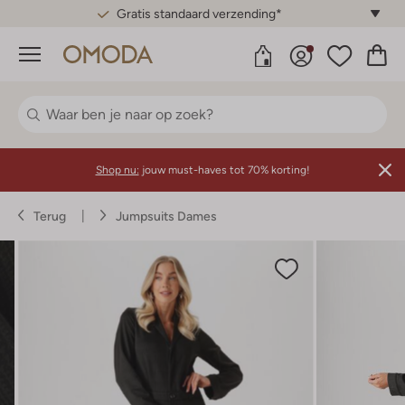
Gratis standaard verzending*
Menu
Shop nu:
jouw must-haves tot 70% korting!
Terug
Jumpsuits Dames