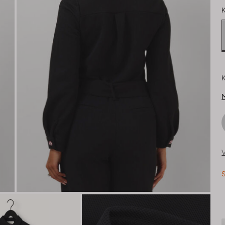
K
K
M
V
S