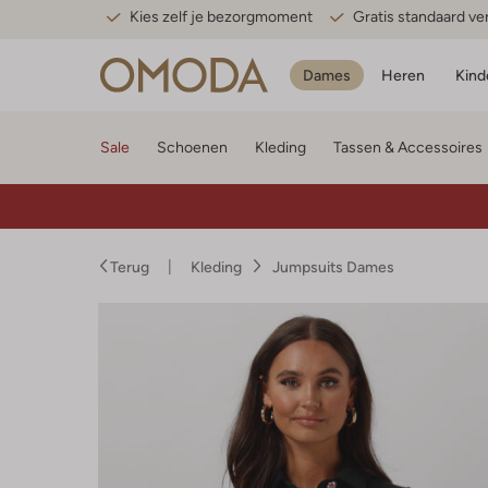
Kies zelf je bezorgmoment
Gratis standaard v
Dames
Heren
Kind
Sale
Schoenen
Kleding
Tassen & Accessoires
Terug
Kleding
Jumpsuits Dames