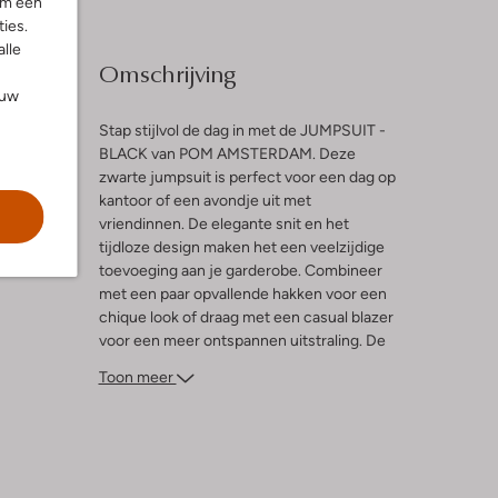
om een
ies.
alle
Omschrijving
ouw
Stap stijlvol de dag in met de JUMPSUIT -
BLACK van POM AMSTERDAM. Deze
zwarte jumpsuit is perfect voor een dag op
l
kantoor of een avondje uit met
vriendinnen. De elegante snit en het
tijdloze design maken het een veelzijdige
toevoeging aan je garderobe. Combineer
met een paar opvallende hakken voor een
chique look of draag met een casual blazer
voor een meer ontspannen uitstraling. De
jumpsuit is gemaakt van hoogwaardige
Toon meer
materialen die zorgen voor een
comfortabele pasvorm. Voeg een
statement ketting toe en je bent klaar om
te stralen.