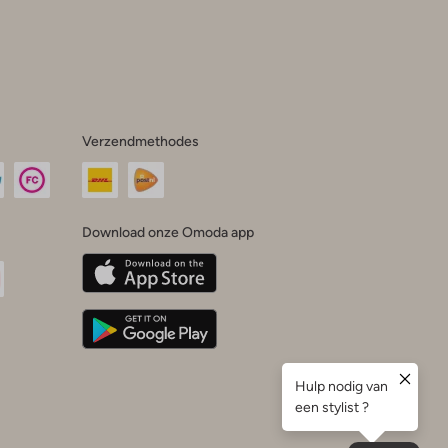
Verzendmethodes
Download onze Omoda app
oda
n
uTube