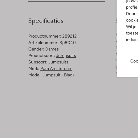
jouw v
profie
Door o
Specificaties
Samenst
cooki
Wil je
toeste
Kleur:
Zwar
Productnummer:
289212
indie
Patroon:
Ef
Artikelnummer:
Sp8040
Materiaal:
G
Gender:
Dames
Materiaalp
Productsoort:
Jumpsuits
97% Polyest
Coo
Subsoort:
Jumpsuits
Taillehoogt
Merk:
Pom Amsterdam
Pasvorm:
St
Model:
Jumpsuit - Black