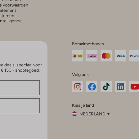
e voorwaarden
tatement
atement
 Intelligence
Betaalmethodes
e deals, speciaal voor
p € 150,- shoptegoed.
Volg ons
Omoda
Omoda
Omoda
Omoda
Om
Kies je land
Instagram
Facebook
TikTok
LinkedI
Yo
NEDERLAND
Kies
je
Sluit
land