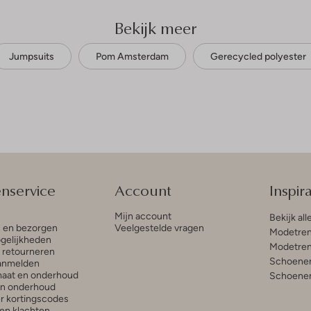
Bekijk meer
Jumpsuits
Pom Amsterdam
Gerecycled polyester
enservice
Account
Inspira
Mijn account
Bekijk all
n en bezorgen
Veelgestelde vragen
Modetren
gelijkheden
Modetren
n retourneren
Schoenen
anmelden
aat en onderhoud
Schoenen
en onderhoud
r kortingscodes
en klachten