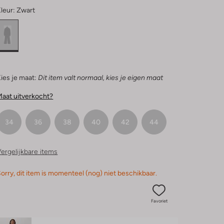
leur:
Zwart
ies je maat:
Dit item valt normaal, kies je eigen maat
aat uitverkocht?
34
36
38
40
42
44
ergelijkbare items
orry, dit item is momenteel (nog) niet beschikbaar.
Favoriet