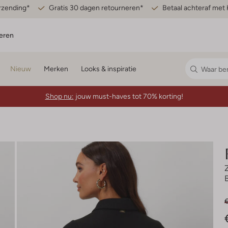
erzending*
Gratis 30 dagen retourneren*
Betaal achteraf met 
eren
Nieuw
Merken
Looks & inspiratie
Shop nu:
jouw must-haves tot 70% korting!