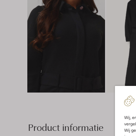
Wij, e
Product informatie
vergel
Wij ge