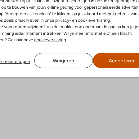
oorkeuren op te slaan, om inzicht te verkrijgen in bezoekersgedrag en 
l op te bouwen van jouw online gedrag voor gepersonaliseerde advertent
p "Accepteer alle cookies" te klikken, ga je akkoord met het gebruik van 
elling & Pasvorm
Wasvoorschriften
es zoals omschreven in onze
privacy-
en
cookieverklaring
.
 je voorkeuren wijzigen? Via de cookieknop onderaan de pagina kun je j
mming ieder moment intrekken. Wil je meer informatie of een klacht
t
Beperkt wassen op 30 °C
nen? Ga naar onze
cookieverklaring
.
fen
Strijken op maximaal 110 °C
erecycled Polyester
ercentages:
Kan niet in de droogtromme
Weigeren
Accepteren
er, 3% Elastaan
kie-instellingen
Niet chemisch reinigen
e:
Normale Taille
Niet bleken
raight