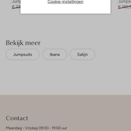
Cookie-instellingen
Jumpsuit
Jumpsuit
Jumpsu
€ 239,99
€ 167,99
€ 170,99
€ 102,99
€ 199,
Bekijk meer
Jumpsuits
Ibana
Satijn
Contact
Maandag - Vrijdag 09:00 - 19:00 uur