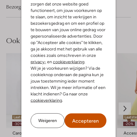
zorgen dat onze website goed
Bezorgen & retourneren
functioneert, om jouw voorkeuren op
te slaan, om inzicht te verkrijgen in
bezoekersgedrag en om een profiel op
te bouwen van jouw online gedrag voor
gepersonaliseerde advertenties. Door
Ook iets voor jou?
op "Accepteer alle cookies" te klikken,
ga je akkoord met het gebruik van alle
cookies zoals omschreven in onze
privacy-
en
cookieverklaring
.
Wil je je voorkeuren wijzigen? Via de
cookieknop onderaan de pagina kun je
jouw toestemming ieder moment
intrekken. Wil je meer informatie of een
klacht indienen? Ga naar onze
cookieverklaring
.
Laatste items
Laatste item
Laatste
Accepteren
Weigeren
-30%
-40%
-20%
Caroline Biss
Suncoo
Acces