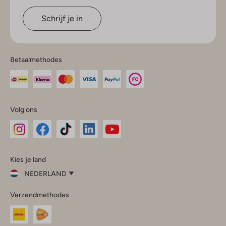
Schrijf je in
Betaalmethodes
Volg ons
Omoda
Omoda
Omoda
Omoda
Omoda
Kies je land
Instagram
Facebook
TikTok
LinkedIn
YouTube
NEDERLAND
Kies
Verzendmethodes
je
Sluit
land
Nederland