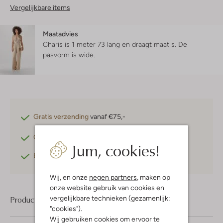
Vergelijkbare items
Maatadvies
Charis is 1 meter 73 lang en draagt maat s.
De
pasvorm is
wide
.
Gratis verzending
vanaf €75,-
Gratis retourneren
binnen 30 dagen*
Jum, cookies!
Betaal achteraf
met Klarna
Wij, en onze
negen partners
, maken op
onze website gebruik van cookies en
vergelijkbare technieken (gezamenlijk:
Product informatie
"cookies").
Wij gebruiken cookies om ervoor te