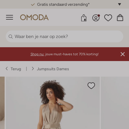
Gratis standaard verzending*
Menu
Shop nu:
jouw must-haves tot 70% korting!
Terug
Jumpsuits Dames