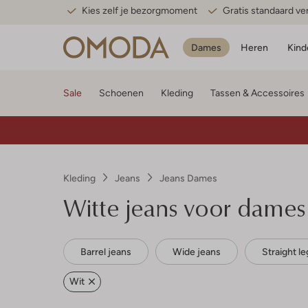
Kies zelf je bezorgmoment
Gratis standaard v
Dames
Heren
Kind
Sale
Schoenen
Kleding
Tassen & Accessoires
Kleding
Jeans
Jeans Dames
Witte jeans voor dames
Barrel jeans
Wide jeans
Straight le
Wit