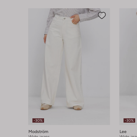
-30%
-30%
Modström
Lee
Wide jeans
Wide jea