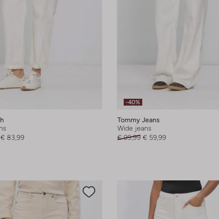
-40%
h
Tommy Jeans
ns
Wide jeans
€ 83,99
€ 99,99
€ 59,99