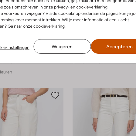
p "Accepteer alle cookies" te klikken, ga je akkoord met het gebruik van 
es zoals omschreven in onze
privacy-
en
cookieverklaring
.
 je voorkeuren wijzigen? Via de cookieknop onderaan de pagina kun je j
mming ieder moment intrekken. Wil je meer informatie of een klacht
nen? Ga naar onze
cookieverklaring
.
-50%
Weigeren
Accepteren
kie-instellingen
 Mankind
By-Bar
eans
Wide jeans
€ 119,99
€ 159,99
€ 79,99
leuren