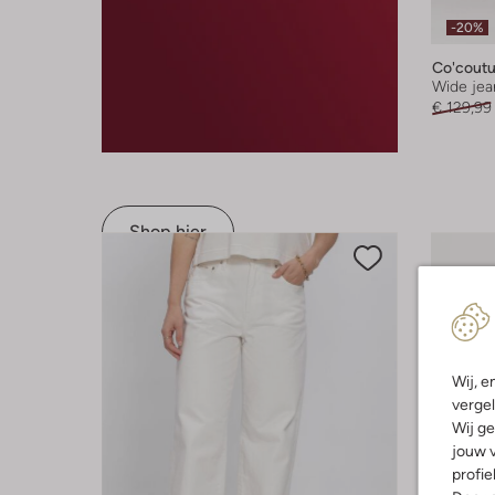
-20%
Co'coutu
Wide jea
€ 129,99
Shop hier
Wij, e
vergel
Wij ge
jouw v
profie