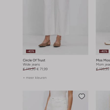
-40%
-40%
Circle Of Trust
Mos Mos
Wide jeans
Mom jea
€ 119,99
€ 71,99
€ 139,99
+ meer kleuren