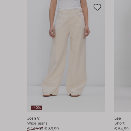
-40%
Josh V
Lee
Wide jeans
Short
€ 149,99
€ 89,99
€ 54,99