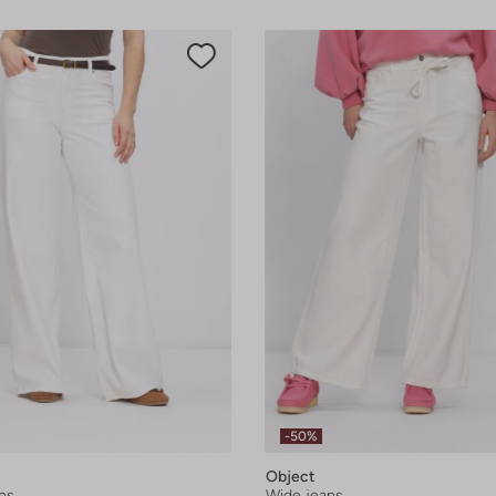
-50%
Object
ns
Wide jeans