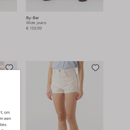
By-Bar
Wide jeans
€ 159,99
rt, om
om een
ies.