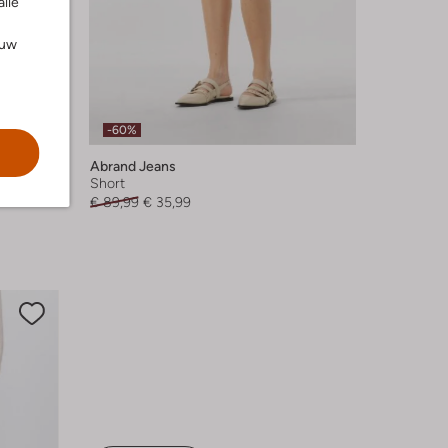
alle
ouw
-60%
Abrand Jeans
Short
€ 89,99
€ 35,99