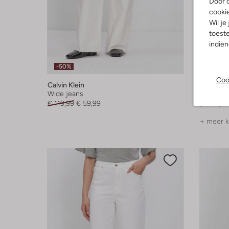
Door o
cooki
Wil je
toeste
indie
-50%
-50%
Coo
Calvin Klein
7 For All
Wide jeans
Flared j
€ 119,99
€ 59,99
€ 239,99
+ meer k