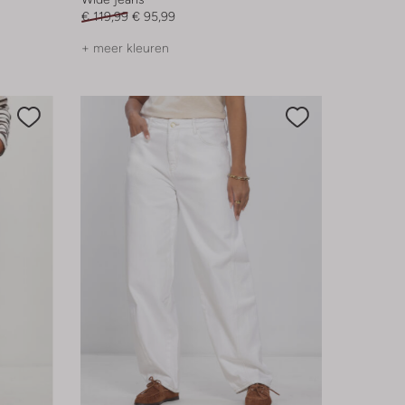
€ 119,99
€ 95,99
+ meer kleuren