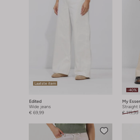
Laatste item
-40%
Edited
My Essen
Wide jeans
Straight 
€ 69,99
€ 119,99