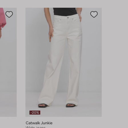
-20%
Catwalk Junkie
Wide jeans