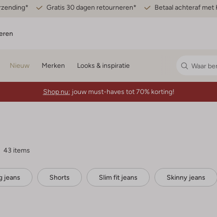
erzending*
Gratis 30 dagen retourneren*
Betaal achteraf met 
eren
Nieuw
Merken
Looks & inspiratie
Shop nu:
jouw must-haves tot 70% korting!
43 items
g jeans
Shorts
Slim fit jeans
Skinny jeans