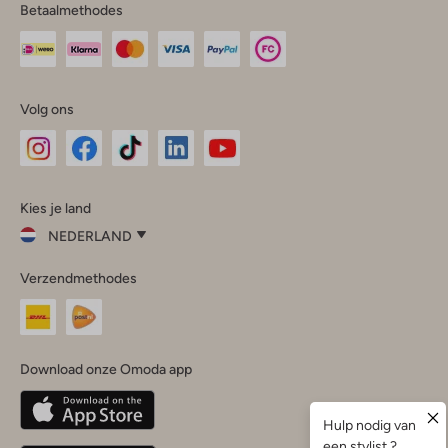
Betaalmethodes
Volg ons
Omoda
Omoda
Omoda
Omoda
Omoda
Kies je land
Instagram
Facebook
TikTok
LinkedIn
YouTube
NEDERLAND
Kies
Verzendmethodes
je
Sluit
land
Nederland
België
(Nederlands)
Download onze Omoda app
Belgique
(Français)
Deutschland