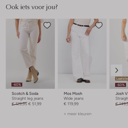
Ook iets voor jou?
Laatst
-60%
-60%
Scotch & Soda
Mos Mosh
Josh V
Straight leg jeans
Wide jeans
Straigh
€ 129,95
€ 51,99
€ 119,99
€ 149,
+ meer kleuren