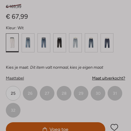
€ 169,99
€ 67,99
Kleur:
Wit
Kies je maat:
Dit item valt normaal, kies je eigen maat
Maattabel
Maat uitverkocht?
25
26
27
28
29
30
31
32
Voeg toe