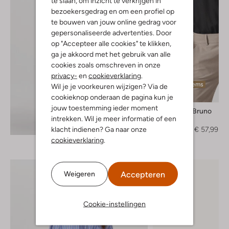
te slaan, om inzicht te verkrijgen in
bezoekersgedrag en om een profiel op
te bouwen van jouw online gedrag voor
gepersonaliseerde advertenties. Door
op "Accepteer alle cookies" te klikken,
ga je akkoord met het gebruik van alle
cookies zoals omschreven in onze
privacy-
en
cookieverklaring
.
Laatste items
Wil je je voorkeuren wijzigen? Via de
-60%
cookieknop onderaan de pagina kun je
jouw toestemming ieder moment
Vanessa Bruno
intrekken. Wil je meer informatie of een
Top
Ontdek de look
klacht indienen? Ga naar onze
€ 144,99
€ 57,99
cookieverklaring
.
Accepteren
Weigeren
Cookie-instellingen