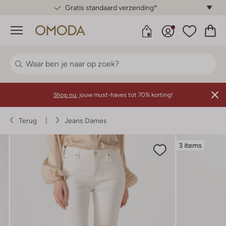
Gratis standaard verzending*
Menu
Shop nu:
jouw must-haves tot 70% korting!
Terug
Jeans Dames
3 items