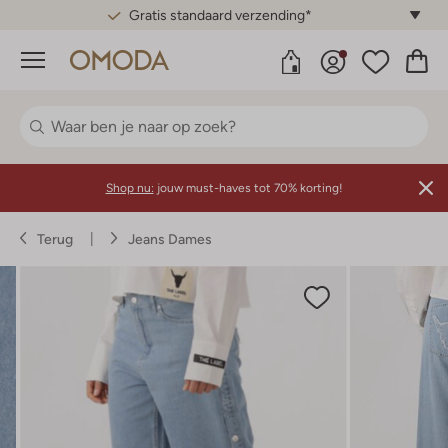
Gratis standaard verzending*
Menu
Shop nu:
jouw must-haves tot 70% korting!
Terug
Jeans Dames