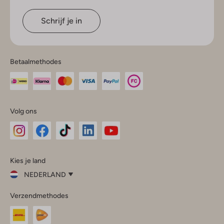
Schrijf je in
Betaalmethodes
Volg ons
Omoda
Omoda
Omoda
Omoda
Omoda
Kies je land
Instagram
Facebook
TikTok
LinkedIn
YouTube
NEDERLAND
Kies
Verzendmethodes
je
Sluit
land
Nederland