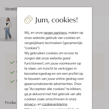
Vergelijkbare items
Jum, cookies!
Maatadvies
Zohra is 1 meter 70 lang en draagt maat S.
De
pasvorm is
straight
.
Wij, en onze
negen partners
, maken op
onze website gebruik van cookies en
vergelijkbare technieken (gezamenlijk:
"cookies").
Wij gebruiken cookies om ervoor te
zorgen dat onze website goed
Gratis verzending
vanaf €75,-
functioneert, om jouw voorkeuren op
te slaan, om inzicht te verkrijgen in
Gratis retourneren
binnen 30 dagen*
bezoekersgedrag en om een profiel op
te bouwen van jouw online gedrag voor
Betaal achteraf
met Klarna
gepersonaliseerde advertenties. Door
op "Accepteer alle cookies" te klikken,
ga je akkoord met het gebruik van alle
cookies zoals omschreven in onze
Product informatie
privacy-
en
cookieverklaring
.