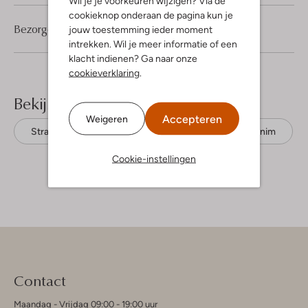
Wil je je voorkeuren wijzigen? Via de
cookieknop onderaan de pagina kun je
Bezorgen & retourneren
jouw toestemming ieder moment
intrekken. Wil je meer informatie of een
klacht indienen? Ga naar onze
cookieverklaring
.
Bekijk meer
Accepteren
Weigeren
Straight leg jeans
Alix The Label
Denim
Cookie-instellingen
Contact
Maandag - Vrijdag 09:00 - 19:00 uur