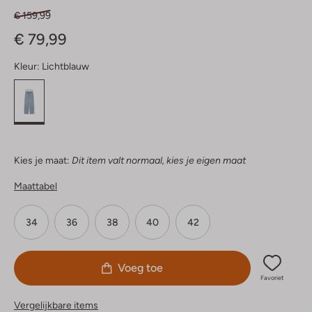
€ 159,99
€ 79,99
Kleur:
Lichtblauw
Kies je maat:
Dit item valt normaal, kies je eigen maat
Maattabel
34
36
38
40
42
Voeg toe
Favoriet
Vergelijkbare items