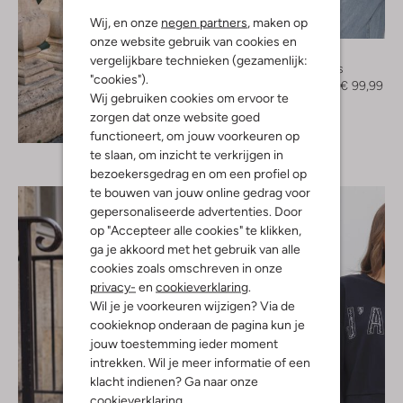
Wij, en onze
negen partners
, maken op
-50%
onze website gebruik van cookies en
Gestuz
vergelijkbare technieken (gezamenlijk:
Spijkerjas
"cookies").
€ 199,99
€ 99,99
Wij gebruiken cookies om ervoor te
zorgen dat onze website goed
Ontdek de look
functioneert, om jouw voorkeuren op
te slaan, om inzicht te verkrijgen in
bezoekersgedrag en om een profiel op
te bouwen van jouw online gedrag voor
gepersonaliseerde advertenties. Door
op "Accepteer alle cookies" te klikken,
ga je akkoord met het gebruik van alle
cookies zoals omschreven in onze
privacy-
en
cookieverklaring
.
Wil je je voorkeuren wijzigen? Via de
cookieknop onderaan de pagina kun je
jouw toestemming ieder moment
intrekken. Wil je meer informatie of een
klacht indienen? Ga naar onze
cookieverklaring
.