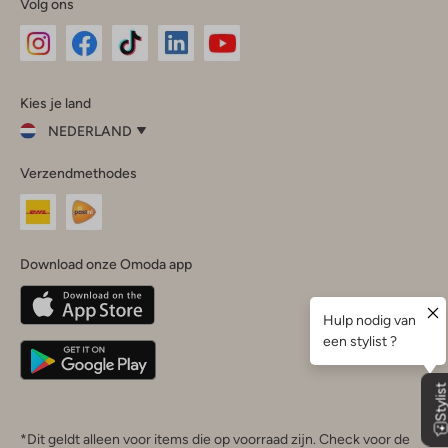
Volg ons
Omoda
Omoda
Omoda
Omoda
Omoda
Kies je land
Instagram
Facebook
TikTok
LinkedIn
YouTube
NEDERLAND
Kies
Verzendmethodes
je
Sluit
land
Nederland
België
(Nederlands)
Download onze Omoda app
Belgique
(Français)
Deutschland
*Dit geldt alleen voor items die op voorraad zijn. Check voor de