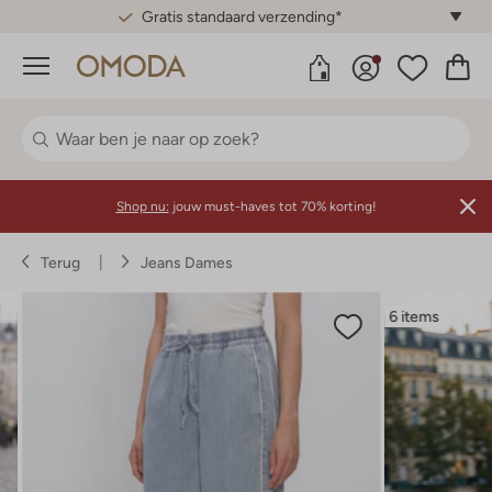
Gratis standaard verzending*
Menu
Shop nu:
jouw must-haves tot 70% korting!
Terug
Jeans Dames
6 items