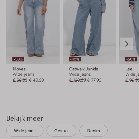
-50%
-40%
-50%
Moves
Catwalk Junkie
Lee
Wide jeans
Wide jeans
Wide j
€ 99,99
€ 49,99
€ 129,99
€ 77,99
€ 99,9
Bekijk meer
Wide jeans
Gestuz
Denim