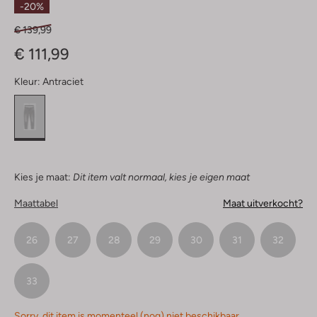
-20%
€ 139,99
€ 111,99
Kleur:
Antraciet
Kies je maat:
Dit item valt normaal, kies je eigen maat
Maattabel
Maat uitverkocht?
26
27
28
29
30
31
32
33
Sorry, dit item is momenteel (nog) niet beschikbaar.