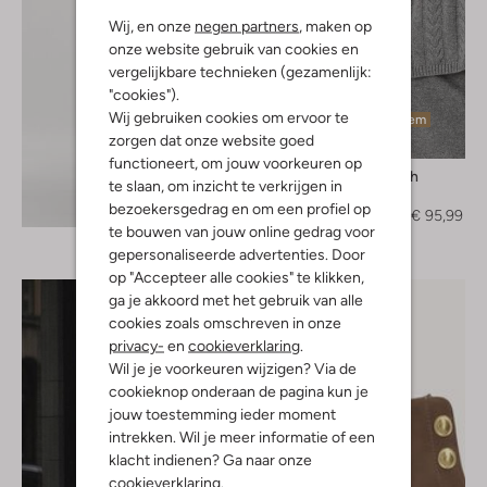
Wij, en onze
negen partners
, maken op
onze website gebruik van cookies en
vergelijkbare technieken (gezamenlijk:
"cookies").
Wij gebruiken cookies om ervoor te
Laatste item
zorgen dat onze website goed
-40%
functioneert, om jouw voorkeuren op
Mos Mosh
te slaan, om inzicht te verkrijgen in
Trui
Ontdek de look
bezoekersgedrag en om een profiel op
€ 159,99
€ 95,99
te bouwen van jouw online gedrag voor
gepersonaliseerde advertenties. Door
op "Accepteer alle cookies" te klikken,
ga je akkoord met het gebruik van alle
cookies zoals omschreven in onze
privacy-
en
cookieverklaring
.
Wil je je voorkeuren wijzigen? Via de
cookieknop onderaan de pagina kun je
jouw toestemming ieder moment
intrekken. Wil je meer informatie of een
klacht indienen? Ga naar onze
cookieverklaring
.