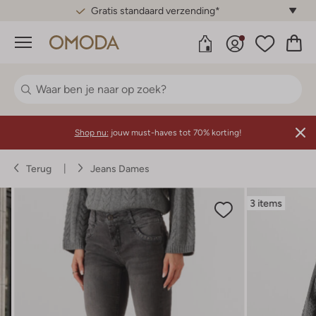
Gratis standaard verzending*
Menu
Shop nu:
jouw must-haves tot 70% korting!
Terug
Jeans Dames
3 items