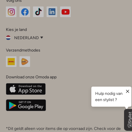
Volg ons
Omoda
Omoda
Omoda
Omoda
Omoda
Kies je land
Instagram
Facebook
TikTok
LinkedIn
YouTube
NEDERLAND
Kies
Verzendmethodes
je
Sluit
land
Nederland
België
(Nederlands)
Download onze Omoda app
Belgique
(Français)
Deutschland
*Dit geldt alleen voor items die op voorraad zijn. Check voor de