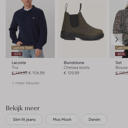
Laatste item
Laatste
-30%
-60%
Lacoste
Blundstone
Set
Trui
Chelsea boots
Blouse
€ 149,99
€ 104,99
€ 129,99
€ 139,
+ meer kleuren
Bekijk meer
Slim fit jeans
Mos Mosh
Denim