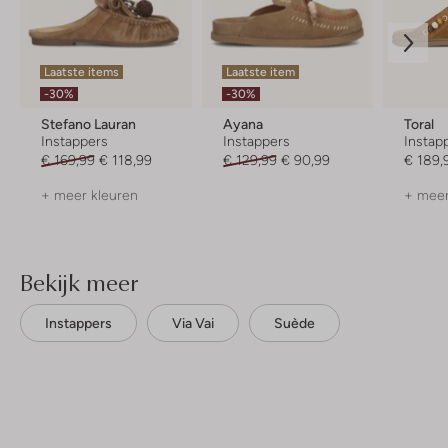
Laatste items
Laatste item
-30%
-30%
Stefano Lauran
Ayana
Toral
Instappers
Instappers
Instap
€ 169,99
€ 118,99
€ 129,99
€ 90,99
€ 189,
+ meer kleuren
+ meer
Bekijk meer
Instappers
Via Vai
Suède