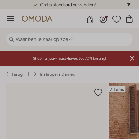
Gratis standaard verzending*
Menu
Shop nu:
jouw must-haves tot 70% korting!
Terug
Instappers Dames
7 items