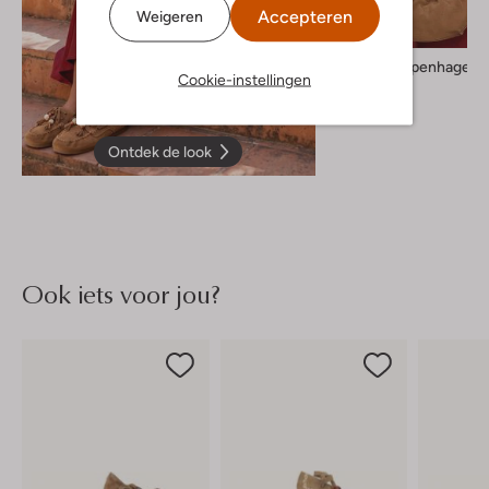
Accepteren
Weigeren
Msch Copenhagen
Cookie-instellingen
Gilet
€ 59,99
Ontdek de look
Ook iets voor jou?