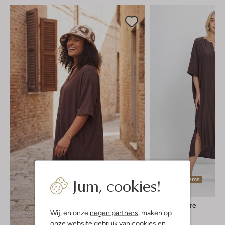
Jum, cookies!
Laatste items
Co'couture
Wij, en onze
negen partners
, maken op
Midi jurk
onze website gebruik van cookies en
€ 109,99