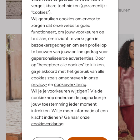
vergelijkbare technieken (gezamenlijk:
+ meer kleuren
"cookies").
Ontdek de look
Wij gebruiken cookies om ervoor te
zorgen dat onze website goed
functioneert, om jouw voorkeuren op
te slaan, om inzicht te verkrijgen in
bezoekersgedrag en om een profiel op
te bouwen van jouw online gedrag voor
gepersonaliseerde advertenties. Door
op "Accepteer alle cookies" te klikken,
ga je akkoord met het gebruik van alle
cookies zoals omschreven in onze
privacy-
en
cookieverklaring
.
Wil je je voorkeuren wijzigen? Via de
cookieknop onderaan de pagina kun je
jouw toestemming ieder moment
intrekken. Wil je meer informatie of een
klacht indienen? Ga naar onze
cookieverklaring
.