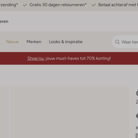
erzending*
Gratis 30 dagen retourneren*
Betaal achteraf met 
eren
Nieuw
Merken
Looks & inspiratie
Shop nu:
jouw must-haves tot 70% korting!
K