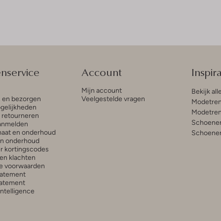
enservice
Account
Inspira
Mijn account
Bekijk all
n en bezorgen
Veelgestelde vragen
Modetren
gelijkheden
Modetren
n retourneren
Schoenen
anmelden
aat en onderhoud
Schoenen
en onderhoud
r kortingscodes
en klachten
e voorwaarden
tatement
atement
 Intelligence