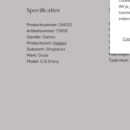
cooki
Wil je
Specificaties
Samenst
toeste
indie
Kleur:
Zilve
Productnummer:
246122
Materiaal b
Artikelnummer:
75659
Materiaal b
Gender:
Dames
Coo
Materiaal zo
Productsoort:
Hakken
Hakvorm:
N
Subsoort:
Slingbacks
Hakhoogte 
Merk:
Giulia
Type neus:
Model:
G.8.shany