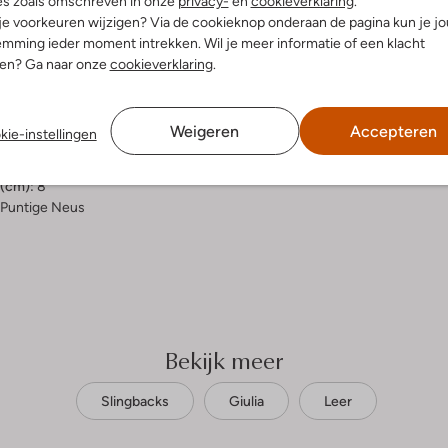
es zoals omschreven in onze
privacy-
en
cookieverklaring
.
 je voorkeuren wijzigen? Via de cookieknop onderaan de pagina kun je j
elling & Pasvorm
mming ieder moment intrekken. Wil je meer informatie of een klacht
nen? Ga naar onze
cookieverklaring
.
r
uitenkant:
Leer
innenkant:
Leer
Weigeren
Accepteren
kie-instellingen
ol:
Rubber, Kunststof
aaldhak
(cm):
8
Puntige Neus
Bekijk meer
Slingbacks
Giulia
Leer