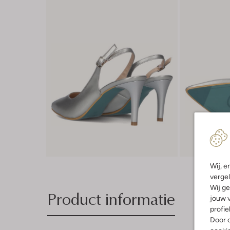
Wij, e
vergel
Wij ge
Product informatie
jouw v
profie
Door o