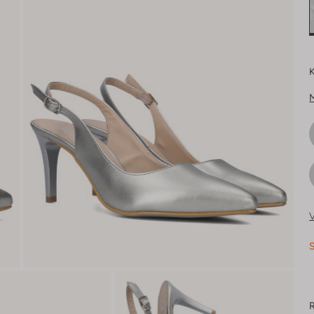
K
V
S
R