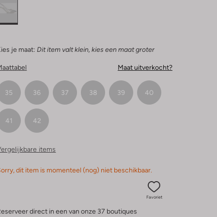
ies je maat:
Dit item valt klein, kies een maat groter
Maattabel
Maat uitverkocht?
35
36
37
38
39
40
41
42
ergelijkbare items
orry, dit item is momenteel (nog) niet beschikbaar.
Favoriet
eserveer direct in een van onze 37 boutiques