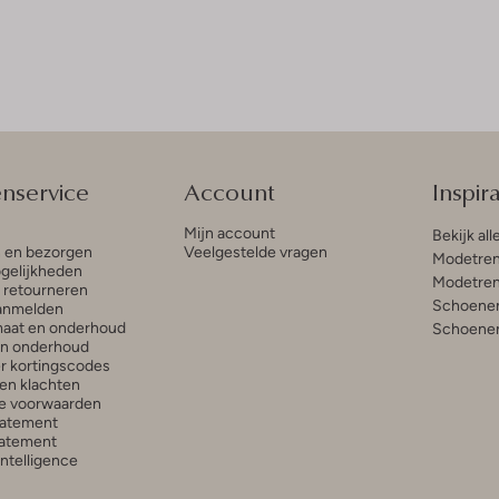
enservice
Account
Inspira
Mijn account
Bekijk all
n en bezorgen
Veelgestelde vragen
Modetren
gelijkheden
Modetren
n retourneren
Schoenen
anmelden
aat en onderhoud
Schoenen
en onderhoud
r kortingscodes
en klachten
e voorwaarden
tatement
atement
 Intelligence