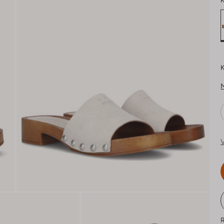
K
K
V
R