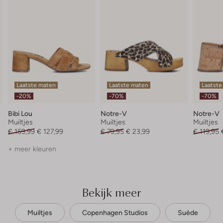
Laatste maten
Laatste maten
Laatste
-20%
-70%
-70%
Bibi Lou
Notre-V
Notre-V
Muiltjes
Muiltjes
Muiltjes
€ 159,99
€ 127,99
€ 79,95
€ 23,99
€ 119,95
+ meer kleuren
Bekijk meer
Muiltjes
Copenhagen Studios
Suède