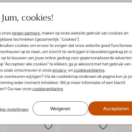
elling & Pasvorm
Omschrijving
Jum, cookies!
e
Stap stijlvol de zomer in met
thcore Aesthetic
sandalen met blokhak geven ieder
n onze
negen partners
, maken op onze website gebruik van cookies en
uitenkant:
Suède
en de bruine zool met zilverkleu
ijkbare technieken (gezamenlijk: "cookies").
innenkant:
Leer
een luchtige linnen broek of com
bruiken cookies om ervoor te zorgen dat onze website goed functionee
ol:
Rubber, Hout
look. Geniet van een ontspannen 
oorkeuren op te slaan, om inzicht te verkrijgen in bezoekersgedrag en 
lokhak
sandalen zijn een aanwinst voor
l op te bouwen van jouw online gedrag voor gepersonaliseerde advertent
Ronde Neus
p "Accepteer alle cookies" te klikken, ga je akkoord met het gebruik van 
es zoals omschreven in onze
privacy-
en
cookieverklaring
.
 je voorkeuren wijzigen? Via de cookieknop onderaan de pagina kun je j
mming ieder moment intrekken. Wil je meer informatie of een klacht
nen? Ga naar onze
cookieverklaring
.
Weigeren
Accepteren
kie-instellingen