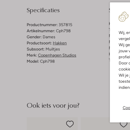
Specificaties
Samenst
Kleur:
Beig
Productnummer:
357815
Trends:
Ear
Artikelnummer:
Cph798
Wij, e
Materiaal b
Gender:
Dames
vergel
Materiaal b
Productsoort:
Hakken
Wij ge
Materiaal zo
Subsoort:
Muiltjes
jouw v
Hakvorm:
B
Merk:
Copenhagen Studios
profie
Type neus:
Model:
Cph798
Door o
cooki
Wil je
toeste
indie
Ook iets voor jou?
Coo