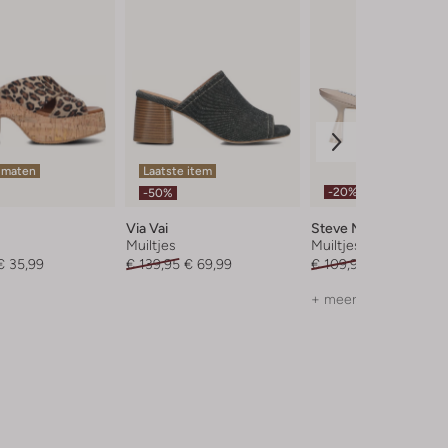
 maten
Laatste item
-20%
-50%
Via Vai
Steve Madden
Muiltjes
Muiltjes
€ 35,99
€ 139,95
€ 69,99
€ 109,99
€ 87,99
+ meer kleuren