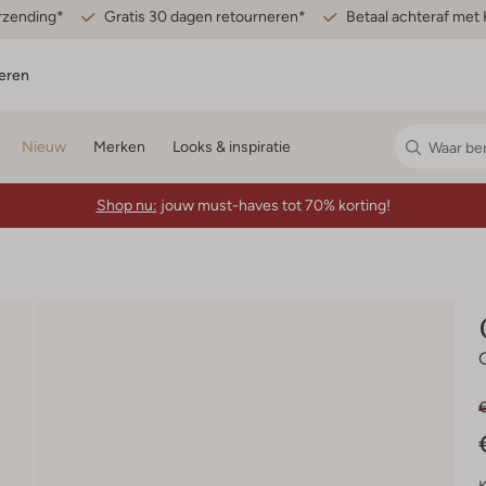
erzending*
Gratis 30 dagen retourneren*
Betaal achteraf met 
eren
Nieuw
Merken
Looks & inspiratie
Shop nu:
jouw must-haves tot 70% korting!
€