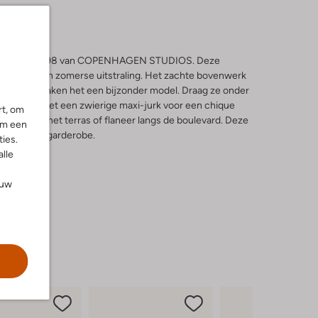
 de beige CPH798 van COPENHAGEN STUDIOS. Deze
e outfit een zomerse uitstraling. Het zachte bovenwerk
rige studs maken het een bijzonder model. Draag ze onder
bineer ze met een zwierige maxi-jurk voor een chique
rt, om
middag op het terras of flaneer langs de boulevard. Deze
om een
 jouw zomergarderobe.
ies.
alle
ouw