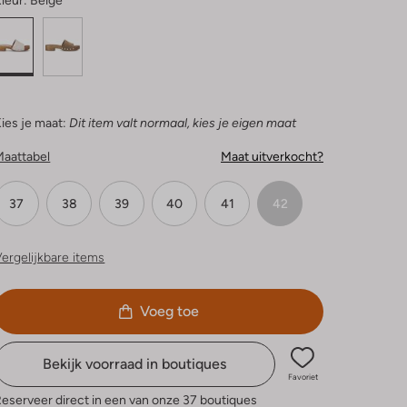
leur:
Beige
ies je maat:
Dit item valt normaal, kies je eigen maat
Maattabel
Maat uitverkocht?
37
38
39
40
41
42
ergelijkbare items
Voeg toe
Bekijk voorraad in boutiques
Favoriet
eserveer direct in een van onze 37 boutiques