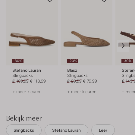
-30%
-20%
-30%
Stefano Lauran
Blasz
Stefan
Slingbacks
Slingbacks
Slingb
€ 169,99
€ 118,99
€ 99,99
€ 79,99
€ 149,
+ meer kleuren
+ meer kleuren
+ meer
Bekijk meer
Slingbacks
Stefano Lauran
Leer