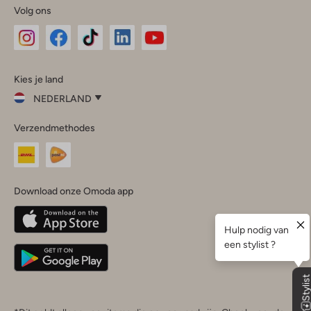
Volg ons
Omoda
Omoda
Omoda
Omoda
Omoda
Kies je land
Instagram
Facebook
TikTok
LinkedIn
YouTube
NEDERLAND
Kies
Verzendmethodes
je
Sluit
land
Nederland
België
(Nederlands)
Download onze Omoda app
Belgique
(Français)
Deutschland