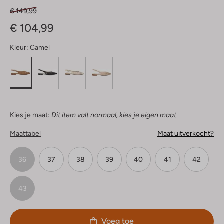
€ 149,99
€ 104,99
Kleur:
Camel
Kies je maat:
Dit item valt normaal, kies je eigen maat
Maattabel
Maat uitverkocht?
36
37
38
39
40
41
42
43
Voeg toe