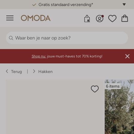
Gratis standaard verzending*
Menu
Shop nu:
jouw must-haves tot 70% korting!
Terug
Hakken
6 items