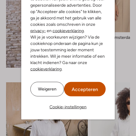
gepersonaliseerde advertenties. Door
op "Accepteer alle cookies" te klikken,
ga je akkoord met het gebruik van alle
cookies zoals omschreven in onze
privacy-
en
cookieverklaring
.
Wil je je voorkeuren wijzigen? Via de
Amaya Amsterdam
Top
cookieknop onderaan de pagina kun je
€ 69,99
jouw toestemming ieder moment
intrekken. Wil je meer informatie of een
Ontdek de look
klacht indienen? Ga naar onze
cookieverklaring
.
Accepteren
Weigeren
Cookie-instellingen