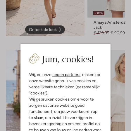
-30%
Amaya Amsterdam
Jack
Ontdek de look
€ 129,99
€ 90,99
Jum, cookies!
Wij, en onze
negen partners
, maken op
onze website gebruik van cookies en
vergelijkbare technieken (gezamenlijk:
"cookies").
Wij gebruiken cookies om ervoor te
zorgen dat onze website goed
functioneert, om jouw voorkeuren op
te slaan, om inzicht te verkrijgen in
bezoekersgedrag en om een profiel op
te bouwen van jouw online gedrag voor