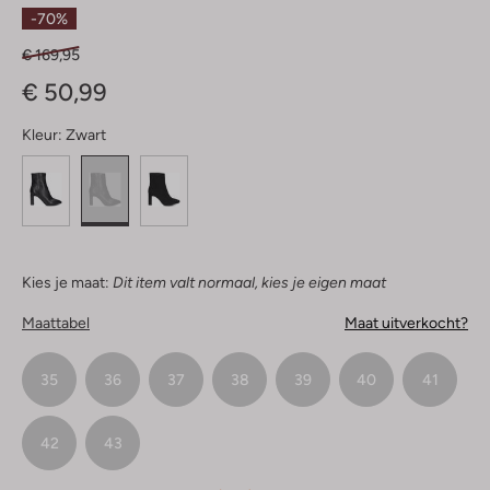
Sterren
-70%
€ 169,95
€ 50,99
Kleur:
Zwart
Kies je maat:
Dit item valt normaal, kies je eigen maat
Maattabel
Maat uitverkocht?
35
36
37
38
39
40
41
42
43