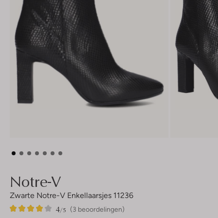
Notre-V
Zwarte Notre-V Enkellaarsjes 11236
4
3
4
/5
(3 beoordelingen)