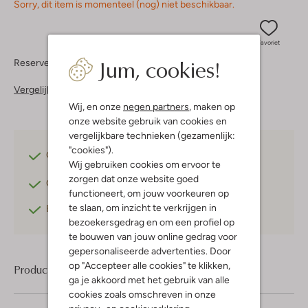
Sorry, dit item is momenteel (nog) niet beschikbaar.
Favoriet
Jum, cookies!
Reserveer direct in een van onze 37 boutiques
Vergelijkbare items
Wij, en onze
negen partners
, maken op
onze website gebruik van cookies en
vergelijkbare technieken (gezamenlijk:
"cookies").
Gratis verzending
vanaf €75,-
Wij gebruiken cookies om ervoor te
zorgen dat onze website goed
Gratis retourneren
binnen 30 dagen*
functioneert, om jouw voorkeuren op
te slaan, om inzicht te verkrijgen in
Betaal achteraf
met Klarna
bezoekersgedrag en om een profiel op
te bouwen van jouw online gedrag voor
gepersonaliseerde advertenties. Door
op "Accepteer alle cookies" te klikken,
Product informatie
ga je akkoord met het gebruik van alle
cookies zoals omschreven in onze