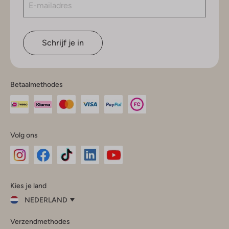
Schrijf je in
Betaalmethodes
Volg ons
Omoda
Omoda
Omoda
Omoda
Omoda
Kies je land
Instagram
Facebook
TikTok
LinkedIn
YouTube
NEDERLAND
Kies
Verzendmethodes
je
Sluit