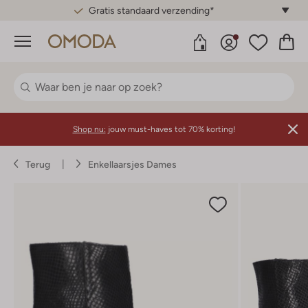
Gratis standaard verzending*
Menu
Shop nu:
jouw must-haves tot 70% korting!
Terug
Enkellaarsjes Dames