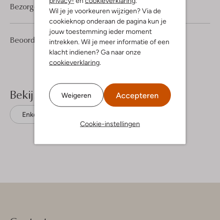
privacy-
en
cookieverklaring
.
Bezorgen & retourneren
Wil je je voorkeuren wijzigen? Via de
cookieknop onderaan de pagina kun je
jouw toestemming ieder moment
3
4
Beoordelingen
(3)
4
intrekken. Wil je meer informatie of een
/5
Sterren
klacht indienen? Ga naar onze
cookieverklaring
.
Bekijk meer
Accepteren
Weigeren
Enkellaarsjes
Notre-V
Leer
Cookie-instellingen