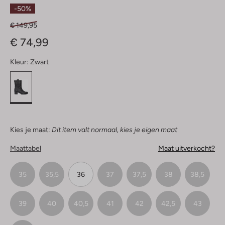
Sterren
-50%
€ 149,95
€ 74,99
Kleur:
Zwart
Kies je maat:
Dit item valt normaal, kies je eigen maat
Maattabel
Maat uitverkocht?
35
35,5
36
37
37,5
38
38,5
39
40
40,5
41
42
42,5
43