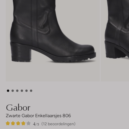
Gabor
Zwarte Gabor Enkellaarsjes 806
4
12
4
/5
(12 beoordelingen)