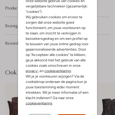
onze website gebruik van cookies en
vergelijkbare technieken (gezamenlijk:
Product informatie
"cookies").
Wij gebruiken cookies om ervoor te
zorgen dat onze website goed
Bezorgen & retourneren
functioneert, om jouw voorkeuren op
te slaan, om inzicht te verkrijgen in
bezoekersgedrag en om een profiel op
12
4
Beoordelingen
(12)
4
te bouwen van jouw online gedrag voor
/5
Sterren
gepersonaliseerde advertenties. Door
op "Accepteer alle cookies" te klikken,
ga je akkoord met het gebruik van alle
cookies zoals omschreven in onze
Ook iets voor jou?
privacy-
en
cookieverklaring
.
Wil je je voorkeuren wijzigen? Via de
cookieknop onderaan de pagina kun je
jouw toestemming ieder moment
intrekken. Wil je meer informatie of een
klacht indienen? Ga naar onze
cookieverklaring
.