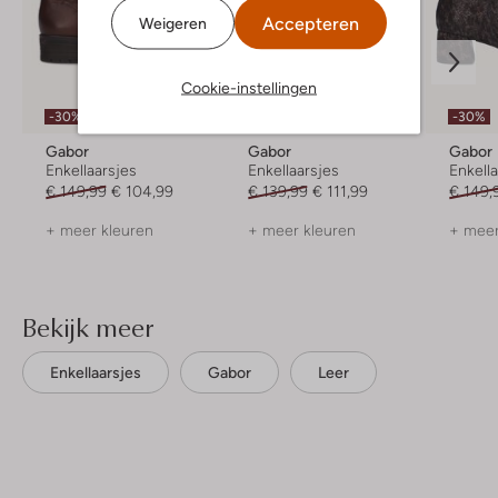
Accepteren
Weigeren
Cookie-instellingen
-30%
-20%
-30%
Gabor
Gabor
Gabor
Enkellaarsjes
Enkellaarsjes
Enkell
€ 149,99
€ 104,99
€ 139,99
€ 111,99
€ 149,
+ meer kleuren
+ meer kleuren
+ meer
Bekijk meer
Enkellaarsjes
Gabor
Leer