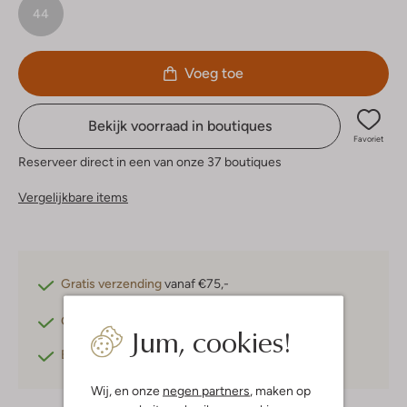
44
Voeg toe
Bekijk voorraad in boutiques
Favoriet
Reserveer direct in een van onze 37 boutiques
Vergelijkbare items
Gratis verzending
vanaf €75,-
Gratis retourneren
binnen 30 dagen*
Jum, cookies!
Betaal achteraf
met Klarna
Wij, en onze
negen partners
, maken op