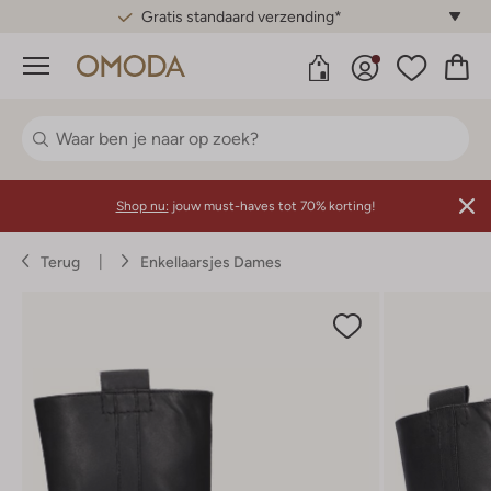
Gratis standaard verzending*
Menu
Shop nu:
jouw must-haves tot 70% korting!
Terug
Enkellaarsjes Dames