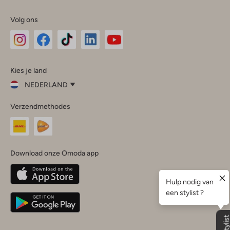
Volg ons
Omoda
Omoda
Omoda
Omoda
Omoda
Kies je land
Instagram
Facebook
TikTok
LinkedIn
YouTube
NEDERLAND
Kies
Verzendmethodes
je
Sluit
land
Nederland
België
(Nederlands)
Download onze Omoda app
Belgique
(Français)
Deutschland