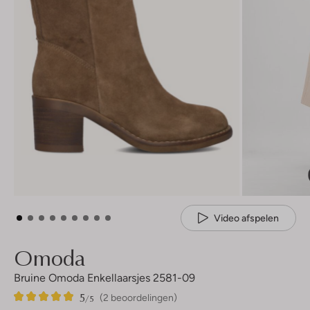
Video afspelen
Omoda
Bruine Omoda Enkellaarsjes 2581-09
5
2
5
/5
(2 beoordelingen)