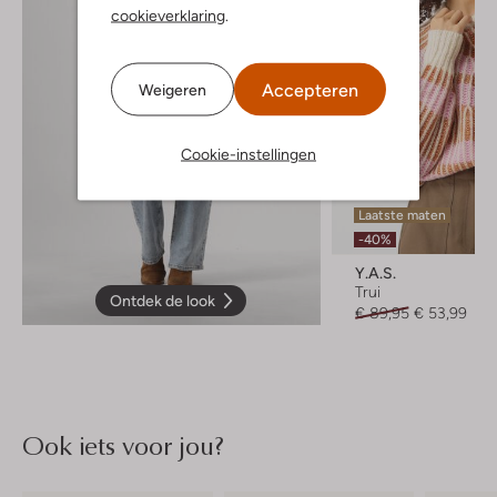
cookieverklaring
.
Accepteren
Weigeren
Cookie-instellingen
Laatste maten
-40%
Y.a.s.
Trui
Ontdek de look
€ 89,95
€ 53,99
Ook iets voor jou?