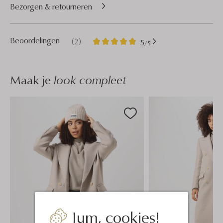
Bezorgen & retourneren
2
5
Beoordelingen
(2)
5
/5
Sterren
Maak je
look compleet
Jum, cookies!