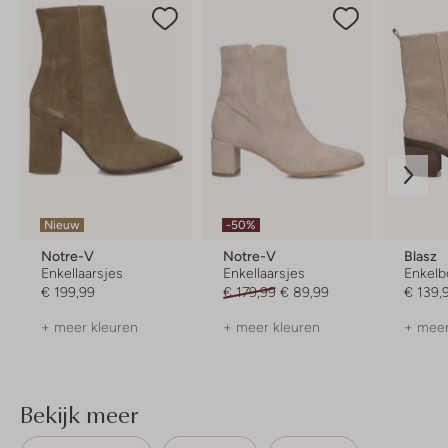
Nieuw
-50%
Notre-V
Notre-V
Blasz
Enkellaarsjes
Enkellaarsjes
Enkelb
€ 199,99
€ 179,99
€ 89,99
€ 139,
+ meer kleuren
+ meer kleuren
+ meer
Bekijk meer