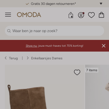
Gratis 30 dagen retourneren*
Menu
Shop nu:
jouw must-haves tot 70% korting!
Terug
Enkellaarsjes Dames
7 items