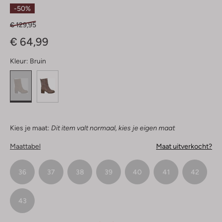
Sterren
-50%
€ 129,95
€ 64,99
Kleur:
Bruin
Kies je maat:
Dit item valt normaal, kies je eigen maat
Maattabel
Maat uitverkocht?
36
37
38
39
40
41
42
43