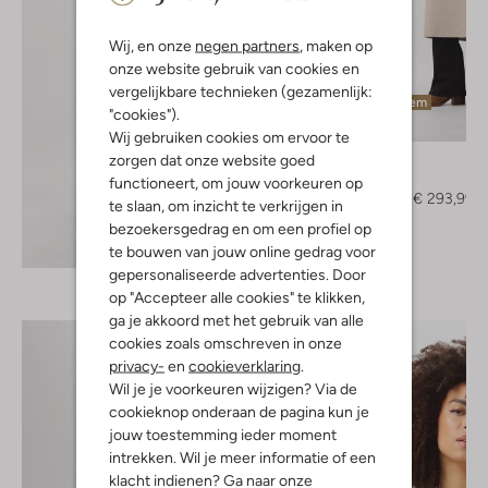
Wij, en onze
negen partners
, maken op
onze website gebruik van cookies en
vergelijkbare technieken (gezamenlijk:
Laatste item
"cookies").
-30%
Wij gebruiken cookies om ervoor te
Drykorn
zorgen dat onze website goed
Mantel
functioneert, om jouw voorkeuren op
€ 419,95
€ 293,99
te slaan, om inzicht te verkrijgen in
bezoekersgedrag en om een profiel op
Ontdek de look
te bouwen van jouw online gedrag voor
gepersonaliseerde advertenties. Door
op "Accepteer alle cookies" te klikken,
ga je akkoord met het gebruik van alle
cookies zoals omschreven in onze
privacy-
en
cookieverklaring
.
Wil je je voorkeuren wijzigen? Via de
cookieknop onderaan de pagina kun je
jouw toestemming ieder moment
intrekken. Wil je meer informatie of een
klacht indienen? Ga naar onze