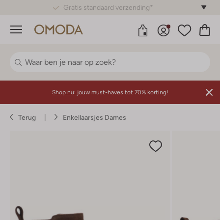
Gratis standaard verzending*
Menu
Shop nu:
jouw must-haves tot 70% korting!
Terug
Enkellaarsjes Dames