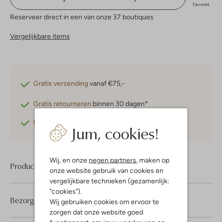
Favoriet
Reserveer direct in een van onze 37 boutiques
Vergelijkbare items
Gratis verzending
vanaf €75,-
Gratis retourneren
binnen 30 dagen*
Betaal achteraf
met Klarna
Jum, cookies!
Wij, en onze
negen partners
, maken op
Product informatie
onze website gebruik van cookies en
vergelijkbare technieken (gezamenlijk:
"cookies").
Bezorgen & retourneren
Wij gebruiken cookies om ervoor te
zorgen dat onze website goed