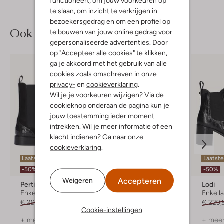
functioneert, om jouw voorkeuren op
te slaan, om inzicht te verkrijgen in
bezoekersgedrag en om een profiel op
Ook iets voor jou?
te bouwen van jouw online gedrag voor
gepersonaliseerde advertenties. Door
op "Accepteer alle cookies" te klikken,
ga je akkoord met het gebruik van alle
cookies zoals omschreven in onze
privacy-
en
cookieverklaring
.
Wil je je voorkeuren wijzigen? Via de
cookieknop onderaan de pagina kun je
jouw toestemming ieder moment
intrekken. Wil je meer informatie of een
klacht indienen? Ga naar onze
cookieverklaring
.
Laatste maten
Laatste
-50%
-50%
Accepteren
Weigeren
Pertini
Lina Locchi
Lodi
Enkellaarsjes
Enkellaarsjes
Enkell
€ 299,95
€ 149,99
€ 249,99
€ 229,
Cookie-instellingen
+ meer kleuren
+ meer kleuren
+ meer