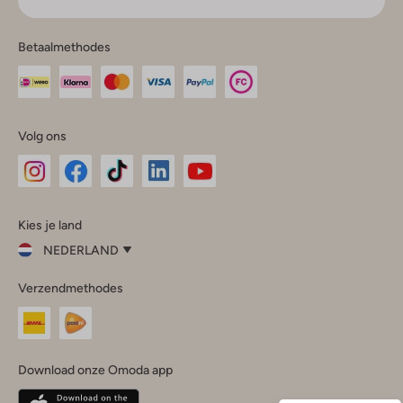
Betaalmethodes
Volg ons
Omoda
Omoda
Omoda
Omoda
Omoda
Kies je land
Instagram
Facebook
TikTok
LinkedIn
YouTube
NEDERLAND
Kies
Verzendmethodes
je
Sluit
land
Nederland
België
(Nederlands)
Download onze Omoda app
Belgique
(Français)