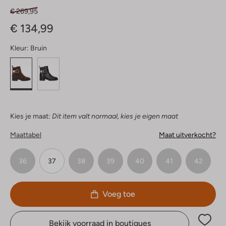
€ 269,95
€ 134,99
Kleur:
Bruin
Kies je maat:
Dit item valt normaal, kies je eigen maat
Maattabel
Maat uitverkocht?
36
37
38
39
40
41
42
Voeg toe
Bekijk voorraad in boutiques