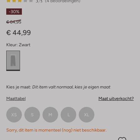
3
4
3
/5
(4 beoordelingen)
Sterren
-30%
€ 64,95
€ 44,99
Kleur:
Zwart
Kies je maat:
Dit item valt normaal, kies je eigen maat
Maattabel
Maat uitverkocht?
XS
S
M
L
XL
Sorry, dit item is momenteel (nog) niet beschikbaar.