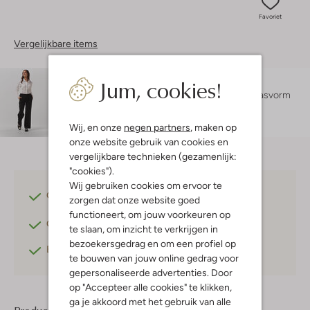
Favoriet
Vergelijkbare items
Jum, cookies!
Maatadvies
Lexi is 1 meter 75 lang en draagt maat S.
De pasvorm
is
wide
.
Wij, en onze
negen partners
, maken op
onze website gebruik van cookies en
vergelijkbare technieken (gezamenlijk:
"cookies").
Wij gebruiken cookies om ervoor te
Gratis verzending
vanaf €75,-
zorgen dat onze website goed
functioneert, om jouw voorkeuren op
Gratis retourneren
binnen 30 dagen*
te slaan, om inzicht te verkrijgen in
bezoekersgedrag en om een profiel op
Betaal achteraf
met Klarna
te bouwen van jouw online gedrag voor
gepersonaliseerde advertenties. Door
op "Accepteer alle cookies" te klikken,
ga je akkoord met het gebruik van alle