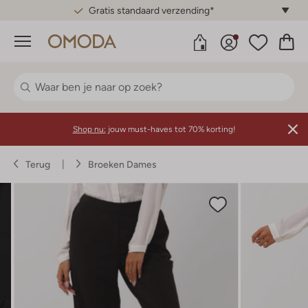
Gratis standaard verzending*
Menu
Shop nu:
jouw must-haves tot 70% korting!
Terug
Broeken Dames