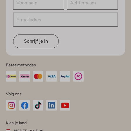
Schrijf je in
Betaalmethodes
Volg ons
Omoda
Omoda
Omoda
Omoda
Omoda
Kies je land
Instagram
Facebook
TikTok
LinkedIn
YouTube