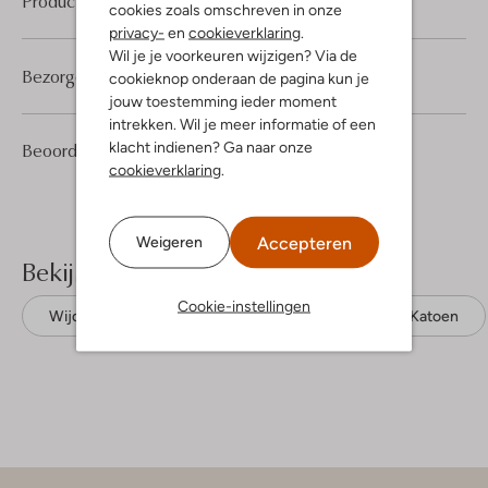
Product informatie
cookies zoals omschreven in onze
privacy-
en
cookieverklaring
.
Wil je je voorkeuren wijzigen? Via de
Bezorgen & retourneren
cookieknop onderaan de pagina kun je
jouw toestemming ieder moment
intrekken. Wil je meer informatie of een
4
3
klacht indienen? Ga naar onze
Beoordelingen
(4)
3
/5
Sterren
cookieverklaring
.
Accepteren
Weigeren
Bekijk meer
Cookie-instellingen
Wijde broeken
Msch Copenhagen
Katoen